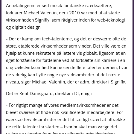
Anbefalingerne er sød musik for danske iværksættere,
forklarer Michael Valentin, der i 2010 var med til at starte
virksomheden Signifly, som rådgiver inden for web-teknologi
og digitalt design.
- Der er kamp om tech-talenterne, og det er desværre ofte de
store, etablerede virksomheder som vinder. Det ville være en
hjælp at kunne rekruttere på lettere vis globalt, ligesom at en
øget forståelse for fordelene ved at fortsætte sin karriere i en
ung vækstvirksomhed kunne sende flere talenter derhen, hvor
de virkelig kan flytte nogle nye virksomheder til det næste
niveau, siger Michael Valentin, der er adm. direktør i Signifly.
Det er Kent Damsgaard, direktør i DI, enig i.
- For rigtigt mange af vores medlemsvirksomheder er det
blevet sværere at finde nok kvalificerede medarbejdere. For
iværksættervirksomheder er det tit særligt svært at tiltrække
de rette talenter fra starten – hvorfor skal man vælge det
usikre og ukendte frem for de velkendte arbejdspladser,