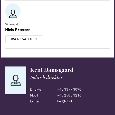
Skrevet af:
Niels Petersen
IVÆRKSÆTTERI
Kent Damsgaard
Politisk direktør
Direkte
+45 3377 3090
Mobil
+45 2585 3216
E-mail
ked@di.dk