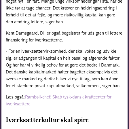
noget nyt i en fart. Mange unge virksomheder går i stå, når de
ikke tør at tage chancer. Det kræver en holdningsændring i
forhold til det at fejle, og mere risikovillig kapital kan gøre
den ændring lettere, siger han.
Kent Damsgaard, DI, er også begejstret for udsigten til lettere
finansiering for iværksætterne.
- For en iværksættervirksomhed, der skal vokse og udvikle
sig, er adgangen til kapital en helt basal og afgørende faktor.
Og her har vi virkelig behov for at gøre det bedre i Danmark.
Det danske kapitalmarked halter bagefter eksempelvis det
svenske marked og derfor hilser vi nye tiltag, som kan åbne
for et stærkere privat kapitalmarked, velkomment, siger han.
Læs også:
Rambøll-chef: Skab tysk-dansk kraftcenter for
iværksættere
Iværksætterkultur skal spire