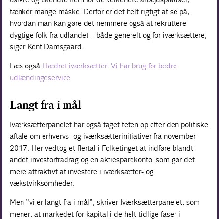
tænker mange måske. Derfor er det helt rigtigt at se på,
hvordan man kan gøre det nemmere også at rekruttere
dygtige folk fra udlandet – både generelt og for iværksættere,
siger Kent Damsgaard.
Læs også:
Hædret iværksætter: Vi har brug for bedre
udlændingeservice
Langt fra i mål
Iværksætterpanelet har også taget teten op efter den politiske
aftale om erhvervs- og iværksætterinitiativer fra november
2017. Her vedtog et flertal i Folketinget at indføre blandt
andet investorfradrag og en aktiesparekonto, som gør det
mere attraktivt at investere i iværksætter- og
vækstvirksomheder.
Men ”vi er langt fra i mål”, skriver Iværksætterpanelet, som
mener, at markedet for kapital i de helt tidlige faser i