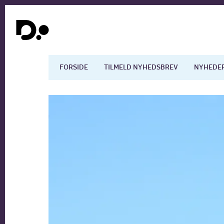
FORSIDE
TILMELD NYHEDSBREV
NYHEDE
Dansk økonomi
Digita
Arbejdsmarkedet
Uddan