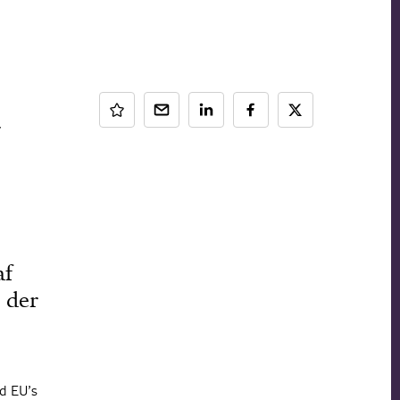
af
, der
ed EU’s