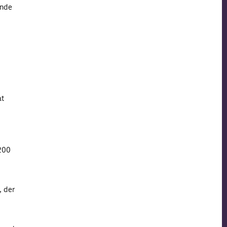
ande
at
 200
, der