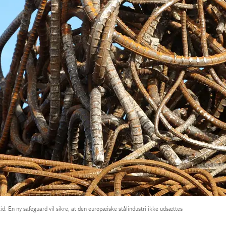
tid. En ny safeguard vil sikre, at den europæiske stålindustri ikke udsættes