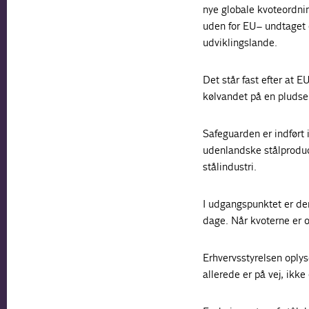
nye globale kvoteordnin
uden for EU – undtaget 
udviklingslande.
Det står fast efter at 
kølvandet på en pludsel
Safeguarden er indført 
udenlandske stålproduc
stålindustri.
I udgangspunktet er de
dage. Når kvoterne er 
Erhvervsstyrelsen oplyse
allerede er på vej, ikke