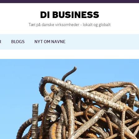
DI BUSINESS
Tæt på danske virksomheder - lokalt og globalt
R
BLOGS
NYT OM NAVNE
lisering
International økonomi
nelse
Europapolitik