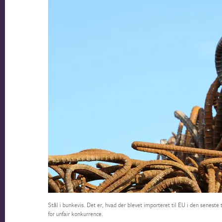
Stål i bunkevis. Det er, hvad der blevet importeret til EU i den seneste 
for unfair konkurrence.