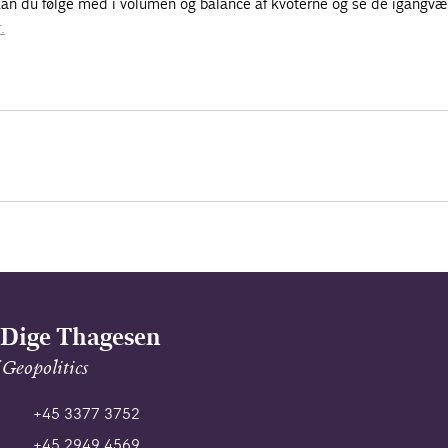
, kan du følge med i volumen og balance af kvoterne og se de igangv
.
 Dige Thagesen
Geopolitics
+45 3377 3752
+45 2949 4569