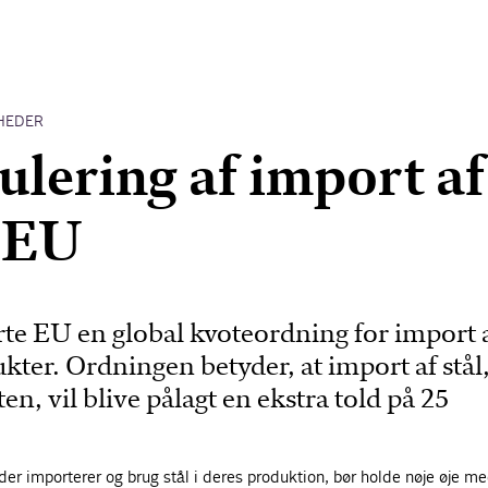
HEDER
ulering af import af
l EU
te EU en global kvoteordning for import 
ukter. Ordningen betyder, at import af stål
en, vil blive pålagt en ekstra told på 25
er importerer og brug stål i deres produktion, bør holde nøje øje m