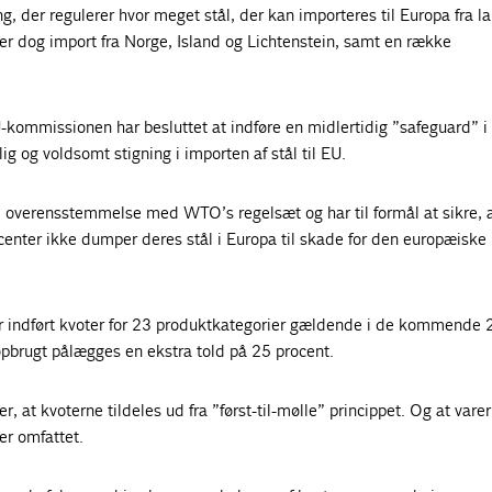
g, der regulerer hvor meget stål, der kan importeres til Europa fra l
er dog import fra Norge, Island og Lichtenstein, samt en række
EU-kommissionen har besluttet at indføre en midlertidig ”safeguard” i
ig og voldsomt stigning i importen af stål til EU.
i overensstemmelse med WTO’s regelsæt og har til formål at sikre, 
enter ikke dumper deres stål i Europa til skade for den europæiske
r indført kvoter for 23 produktkategorier gældende i de kommende
opbrugt pålægges en ekstra told på 25 procent.
r, at kvoterne tildeles ud fra ”først-til-mølle” princippet. Og at varer
 er omfattet.