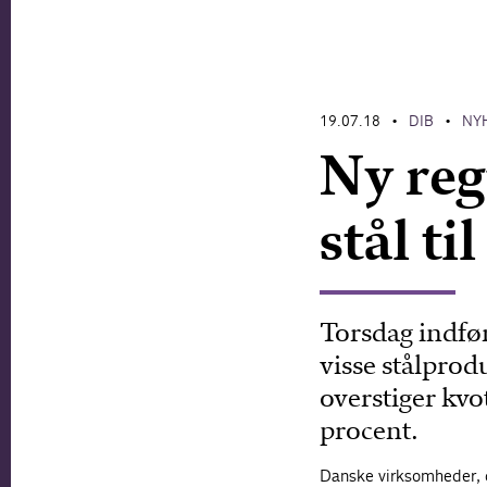
19.07.18
DIB
NY
•
•
Ny reg
stål ti
Torsdag indfør
visse stålprod
overstiger kvot
procent.
Danske virksomheder, d