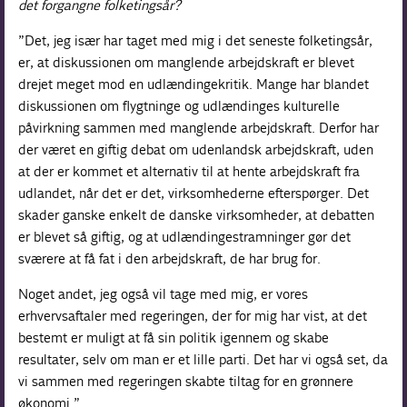
det forgangne folketingsår?
”Det, jeg især har taget med mig i det seneste folketingsår,
er, at diskussionen om manglende arbejdskraft er blevet
drejet meget mod en udlændingekritik. Mange har blandet
diskussionen om flygtninge og udlændinges kulturelle
påvirkning sammen med manglende arbejdskraft. Derfor har
der været en giftig debat om udenlandsk arbejdskraft, uden
at der er kommet et alternativ til at hente arbejdskraft fra
udlandet, når det er det, virksomhederne efterspørger. Det
skader ganske enkelt de danske virksomheder, at debatten
er blevet så giftig, og at udlændingestramninger gør det
sværere at få fat i den arbejdskraft, de har brug for.
Noget andet, jeg også vil tage med mig, er vores
erhvervsaftaler med regeringen, der for mig har vist, at det
bestemt er muligt at få sin politik igennem og skabe
resultater, selv om man er et lille parti. Det har vi også set, da
vi sammen med regeringen skabte tiltag for en grønnere
økonomi.”