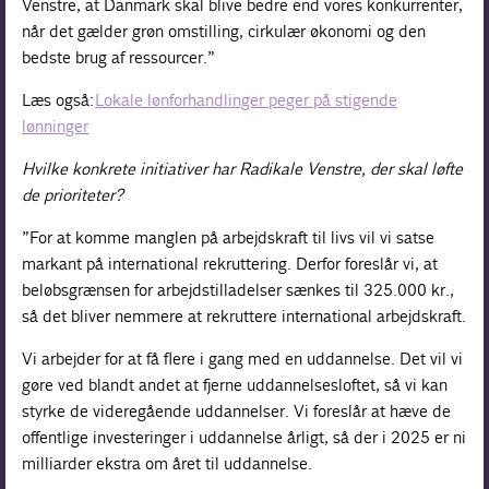
Venstre, at Danmark skal blive bedre end vores konkurrenter,
når det gælder grøn omstilling, cirkulær økonomi og den
bedste brug af ressourcer.”
Læs også:
Lokale lønforhandlinger peger på stigende
lønninger
Hvilke konkrete initiativer har Radikale Venstre, der skal løfte
de prioriteter?
”For at komme manglen på arbejdskraft til livs vil vi satse
markant på international rekruttering. Derfor foreslår vi, at
beløbsgrænsen for arbejdstilladelser sænkes til 325.000 kr.,
så det bliver nemmere at rekruttere international arbejdskraft.
Vi arbejder for at få flere i gang med en uddannelse. Det vil vi
gøre ved blandt andet at fjerne uddannelsesloftet, så vi kan
styrke de videregående uddannelser. Vi foreslår at hæve de
offentlige investeringer i uddannelse årligt, så der i 2025 er ni
milliarder ekstra om året til uddannelse.