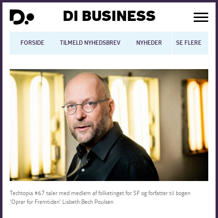
DI BUSINESS
FORSIDE
TILMELD NYHEDSBREV
NYHEDER
SE FLERE
BLOGS
N
Dansk økonomi
Digitalisering
International økonomi
Arbejdsmiljø
Arbejdsmarkedet
Uddannelse
Techtopia #67 taler med medlem af folketinget for SF og forfatter til bogen
'Oprør for Fremtiden' Lisbeth Bech Poulsen
Europapolitik