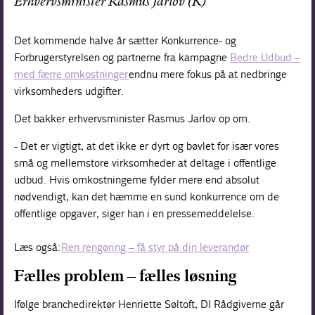
Erhvervsminister Rasmus Jarlov (K)
Det kommende halve år sætter Konkurrence- og
Forbrugerstyrelsen og partnerne fra kampagne
Bedre Udbud –
med færre omkostninger
endnu mere fokus på at nedbringe
virksomheders udgifter.
Det bakker erhvervsminister Rasmus Jarlov op om.
- Det er vigtigt, at det ikke er dyrt og bøvlet for især vores
små og mellemstore virksomheder at deltage i offentlige
udbud. Hvis omkostningerne fylder mere end absolut
nødvendigt, kan det hæmme en sund konkurrence om de
offentlige opgaver, siger han i en pressemeddelelse.
Læs også:
Ren rengøring – få styr på din leverandør
Fælles problem – fælles løsning
Ifølge branchedirektør Henriette Søltoft, DI Rådgiverne går