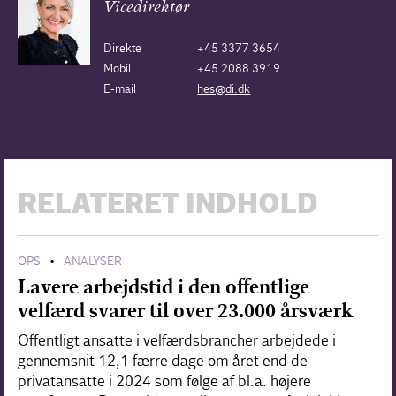
Vicedirektør
Direkte
+45 3377 3654
Mobil
+45 2088 3919
E-mail
hes@di.dk
RELATERET INDHOLD
OPS
ANALYSER
•
Lavere arbejdstid i den offentlige
velfærd svarer til over 23.000 årsværk
Offentligt ansatte i velfærdsbrancher arbejdede i
gennemsnit 12,1 færre dage om året end de
privatansatte i 2024 som følge af bl.a. højere