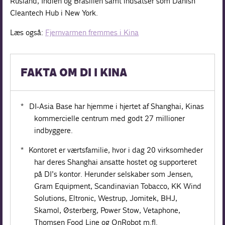
Rusland, Indien og Brasilien samt indsatser som Danish
Cleantech Hub i New York.
Læs også:
Fjernvarmen fremmes i Kina
FAKTA OM DI I KINA
* DI-Asia Base har hjemme i hjertet af Shanghai, Kinas
kommercielle centrum med godt 27 millioner
indbyggere.
* Kontoret er værtsfamilie, hvor i dag 20 virksomheder
har deres Shanghai ansatte hostet og supporteret
på DI’s kontor. Herunder selskaber som Jensen,
Gram Equipment, Scandinavian Tobacco, KK Wind
Solutions, Eltronic, Westrup, Jomitek, BHJ,
Skamol, Østerberg, Power Stow, Vetaphone,
Thomsen Food Line og OnRobot m.fl.