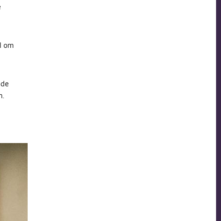
e
ål om
ede
n.