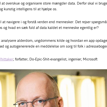
l at overskue og organisere store mængder data. Derfor skal vi brug
og kunstig intelligens til at hjælpe os.
il at navigere i og forstå verden end mennesker. Det rejser spørgsm
bs og hvad en sæk fuld af data kaldet et menneske egentlig er?
 at analysere alderdom, ungdommens kilde og hvordan en app opdag
død og autogenererede en meddelelse om sorg til folk i adresseboge
hittaker
; forfatter, Do-Epic-Shit-evangelist, ingeniør; Microsoft