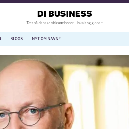
DI BUSINESS
Tæt på danske virksomheder - lokalt og globalt
R
BLOGS
NYT OM NAVNE
lisering
International økonomi
nelse
Europapolitik