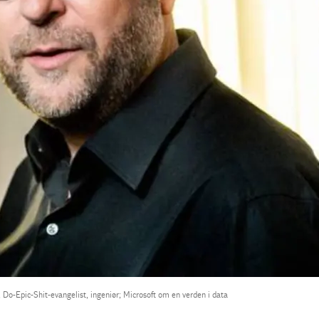
 Do-Epic-Shit-evangelist, ingeniør; Microsoft om en verden i data