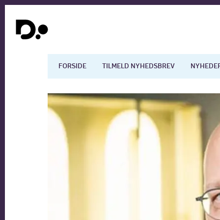
FORSIDE
TILMELD NYHEDSBREV
NYHEDE
Dansk økonomi
Digita
Arbejdsmarkedet
Uddan