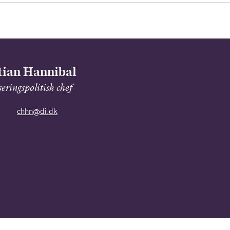
tian Hannibal
seringspolitisk chef
chhn@di.dk