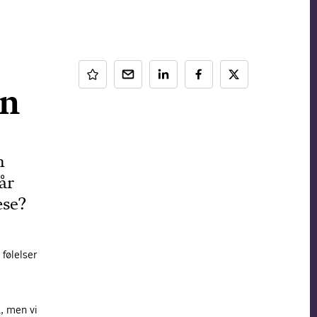
en
n
år
æse?
 følelser
, men vi