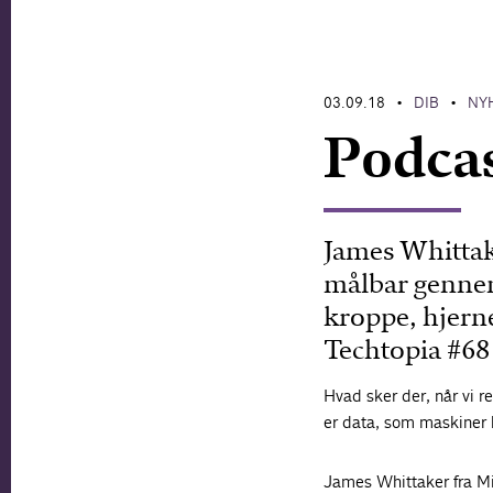
03.09.18
DIB
NY
•
•
Podcas
James Whittake
målbar gennem
kroppe, hjerne
Techtopia #68 
Hvad sker der, når vi re
er data, som maskiner
James Whittaker fra Mi