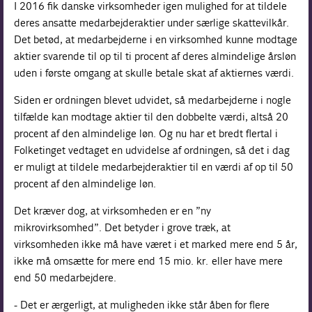
I 2016 fik danske virksomheder igen mulighed for at tildele
deres ansatte medarbejderaktier under særlige skattevilkår.
Det betød, at medarbejderne i en virksomhed kunne modtage
aktier svarende til op til ti procent af deres almindelige årsløn
uden i første omgang at skulle betale skat af aktiernes værdi.
Siden er ordningen blevet udvidet, så medarbejderne i nogle
tilfælde kan modtage aktier til den dobbelte værdi, altså 20
procent af den almindelige løn. Og nu har et bredt flertal i
Folketinget vedtaget en udvidelse af ordningen, så det i dag
er muligt at tildele medarbejderaktier til en værdi af op til 50
procent af den almindelige løn.
Det kræver dog, at virksomheden er en ”ny
mikrovirksomhed”. Det betyder i grove træk, at
virksomheden ikke må have været i et marked mere end 5 år,
ikke må omsætte for mere end 15 mio. kr. eller have mere
end 50 medarbejdere.
- Det er ærgerligt, at muligheden ikke står åben for flere