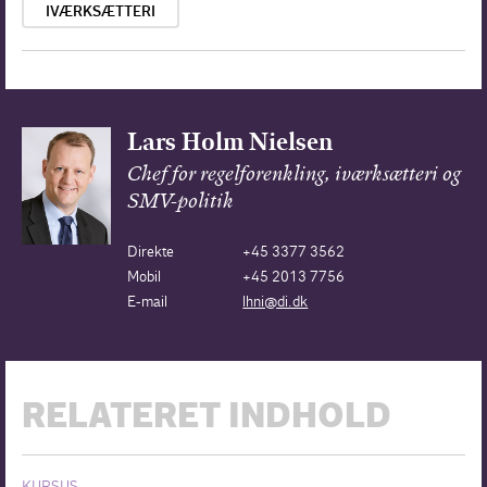
IVÆRKSÆTTERI
Lars Holm Nielsen
Chef for regelforenkling, iværksætteri og
SMV-politik
Direkte
+45 3377 3562
Mobil
+45 2013 7756
E-mail
lhni@di.dk
RELATERET INDHOLD
KURSUS