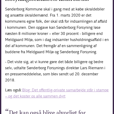
Sønderborg Kommune skal i gang med at købe skraldebiler
og ansætte skraldemænd. Fra 1. marts 2020 er det
kommunens egne folk, der skal stå for indsamlingen af affald
i kommunen. Den opgave kan Sønderborg Forsyning løse
næsten 8 millioner kroner – eller 30 procent - billigere end
Meldgaard Miljø, som i dag indsamler husholdningsaffald i en
del af kommunen. Det fremgår af en sammenligning af
buddene fra Meldgaard Miljø og Sønderborg Forsyning.
- Det viste sig, at vi kunne gøre det både billigere og bedre
selv, udtalte Sønderborg Forsynings direktør Lars Riemann i
en pressemeddelelse, som blev sendt ud 20. december
2018.
Læs også:
Blog: Det offentlig-private samarbejde står i stampe
– og det koster os alle sammen dyrt
Det kan også blive alvorligt for