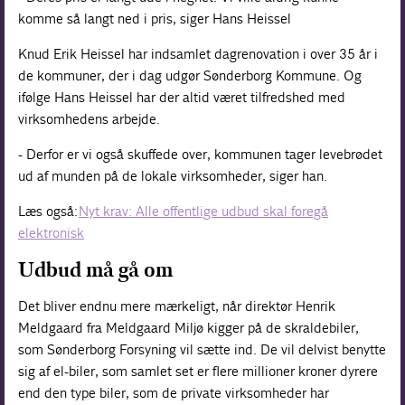
komme så langt ned i pris, siger Hans Heissel
Knud Erik Heissel har indsamlet dagrenovation i over 35 år i
de kommuner, der i dag udgør Sønderborg Kommune. Og
ifølge Hans Heissel har der altid været tilfredshed med
virksomhedens arbejde.
- Derfor er vi også skuffede over, kommunen tager levebrødet
ud af munden på de lokale virksomheder, siger han.
Læs også:
Nyt krav: Alle offentlige udbud skal foregå
elektronisk
Udbud må gå om
Det bliver endnu mere mærkeligt, når direktør Henrik
Meldgaard fra Meldgaard Miljø kigger på de skraldebiler,
som Sønderborg Forsyning vil sætte ind. De vil delvist benytte
sig af el-biler, som samlet set er flere millioner kroner dyrere
end den type biler, som de private virksomheder har