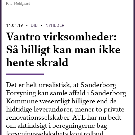
Foto: Meldgaard
Forskning
14.01.19
DIB
NYHEDER
•
•
Vantro virksomheder:
Så billigt kan man ikke
hente skrald
Det er helt urealistisk, at Sønderborg
Forsyning kan samle affald i Sønderborg
Kommune væsentligt billigere end de
hidtidige leverandører, mener to private
renovationsselskaber. ATL har nu bedt
om aktindsigt i beregningerne bag
forsyningsselskabets kontrolbud.