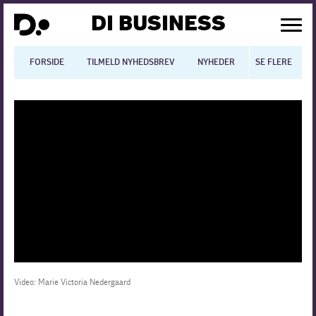
DI BUSINESS
FORSIDE
TILMELD NYHEDSBREV
NYHEDER
SE FLERE
BLOGS
N
Dansk økonomi
Digitalisering
International økonomi
Arbejdsmiljø
Arbejdsmarkedet
Uddannelse
Video: Marie Victoria Nedergaard
Europapolitik