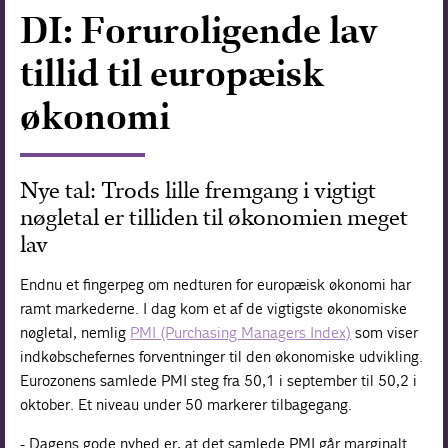
DI: Foruroligende lav
Forskning
tillid til europæisk
økonomi
Nye tal: Trods lille fremgang i vigtigt
nøgletal er tilliden til økonomien meget
lav
Endnu et fingerpeg om nedturen for europæisk økonomi har
ramt markederne. I dag kom et af de vigtigste økonomiske
nøgletal, nemlig
PMI (Purchasing Managers Index)
som viser
indkøbschefernes forventninger til den økonomiske udvikling.
Eurozonens samlede PMI steg fra 50,1 i september til 50,2 i
oktober. Et niveau under 50 markerer tilbagegang.
- Dagens gode nyhed er, at det samlede PMI går marginalt