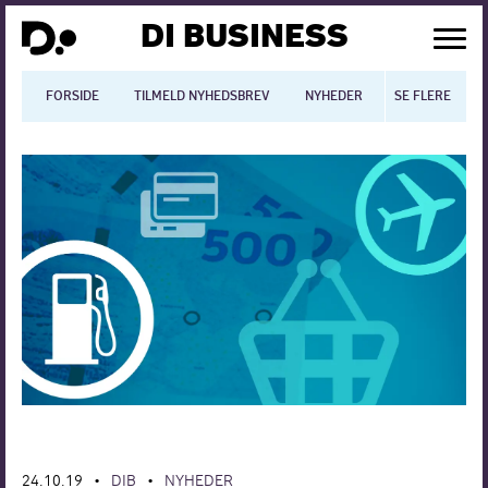
DI BUSINESS
FORSIDE
TILMELD NYHEDSBREV
NYHEDER
SE FLERE
BLOGS
N
Dansk økonomi
Digitalisering
International økonomi
Arbejdsmiljø
Arbejdsmarkedet
Uddannelse
Europapolitik
24.10.19
DIB
NYHEDER
•
•