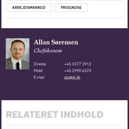
ARBEJDSMARKED
PROGNOSE
Allan Sørensen
Cheføkonom
Direkte
+45 3377 3912
Mobil
+45 2990 6323
E-mail
als@di.dk
RELATERET INDHOLD