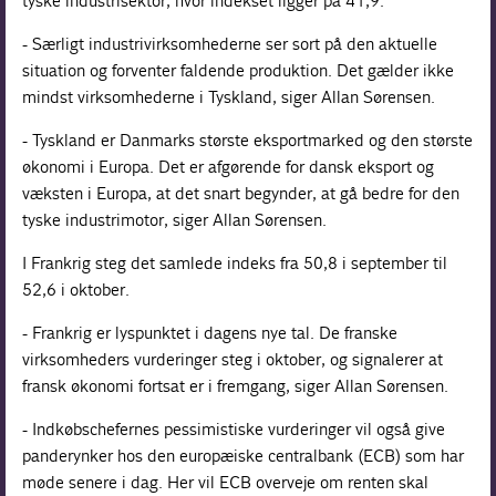
tyske industrisektor, hvor indekset ligger på 41,9.
- Særligt industrivirksomhederne ser sort på den aktuelle
situation og forventer faldende produktion. Det gælder ikke
mindst virksomhederne i Tyskland, siger Allan Sørensen.
- Tyskland er Danmarks største eksportmarked og den største
økonomi i Europa. Det er afgørende for dansk eksport og
væksten i Europa, at det snart begynder, at gå bedre for den
tyske industrimotor, siger Allan Sørensen.
I Frankrig steg det samlede indeks fra 50,8 i september til
52,6 i oktober.
- Frankrig er lyspunktet i dagens nye tal. De franske
virksomheders vurderinger steg i oktober, og signalerer at
fransk økonomi fortsat er i fremgang, siger Allan Sørensen.
- Indkøbschefernes pessimistiske vurderinger vil også give
panderynker hos den europæiske centralbank (ECB) som har
møde senere i dag. Her vil ECB overveje om renten skal