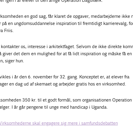
er igen i år elever til den årlige Operation Dagsværk.
rksomheden en god sag, får klaret de opgaver, medarbejderne ikke nå
r på en ungdomsuddannelse inspiration til fremtidigt karrierevalg, fo
 Friis.
r kontakter os, interesse i arkitektfaget. Selvom de ikke direkte komm
å giver det dem en mulighed for at få lidt inspiration og måske få en
n, siger hun.
kles i år den 6. november for 32. gang. Konceptet er, at elever fra
er en dag ud af skemaet og arbejder gratis hos en virksomhed.
rksomheden 350 kr. til et godt formål, som organisationen Operation
lger. I år går pengene til unge med handicap i Uganda.
Virksomhederne skal engagere sig mere i samfundsdebatten