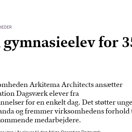
HEDER
 gymnasieelev for 3
omheden Arkitema Architects ansætter
ion Dagsværk elever fra
elser for en enkelt dag. Det støtter ung
anda og fremmer virksomhedens forhold t
 kommende medarbejdere.