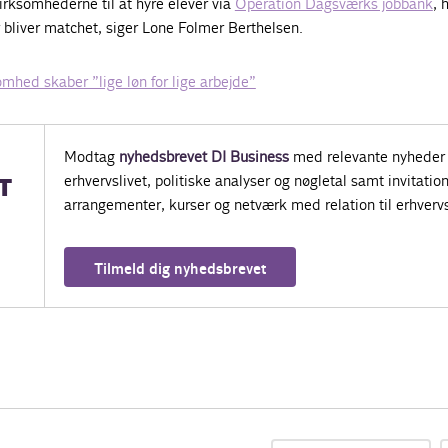
virksomhederne til at hyre elever via
Operation Dagsværks jobbank
, 
 bliver matchet, siger Lone Folmer Berthelsen.
mhed skaber ”lige løn for lige arbejde”
Modtag
nyhedsbrevet DI Business
med relevante nyheder 
erhvervslivet, politiske analyser og nøgletal samt invitatione
T
arrangementer, kurser og netværk med relation til erhvervs
Tilmeld dig nyhedsbrevet