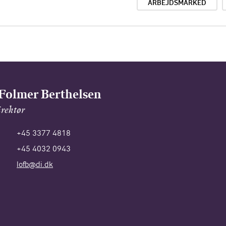
ARBEJDSMARKED
Folmer Berthelsen
rektør
+45 3377 4818
+45 4032 0943
lofb@di.dk