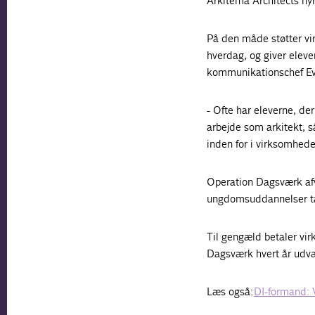
Arkitema Architects hyr
På den måde støtter vi
hverdag, og giver eleve
kommunikationschef Eva
- Ofte har eleverne, de
arbejde som arkitekt, s
inden for i virksomhede
Operation Dagsværk afvi
ungdomsuddannelser tag
Til gengæld betaler vi
Dagsværk hvert år udvæ
Læs også:
DI-formand: 