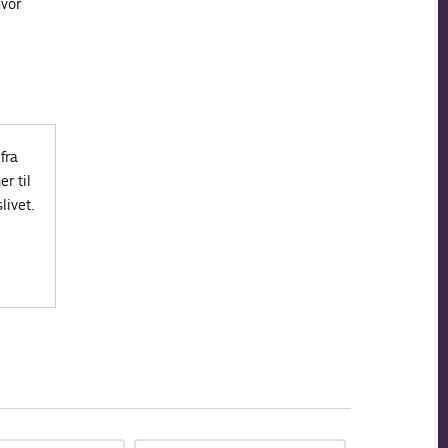
hvor
fra
r til
livet.