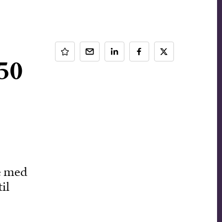
50
e med
il