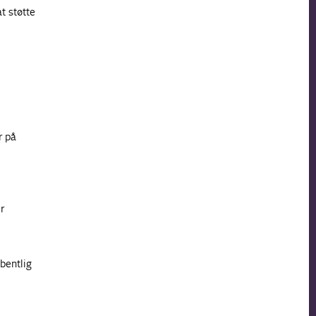
t støtte
r på
r
bentlig