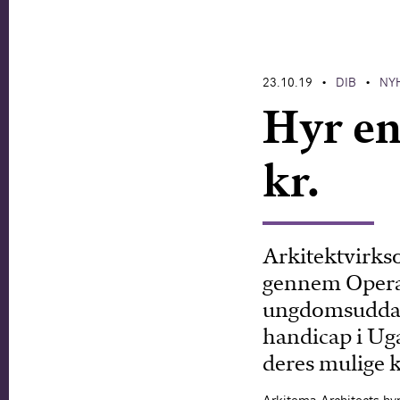
23.10.19
DIB
NY
•
•
Hyr en
kr.
Arkitektvirks
gennem Operat
ungdomsuddann
handicap i Ug
deres mulige