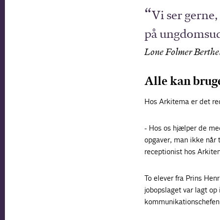
Vi ser gerne
på ungdomsudd
Lone Folmer Berthe
Alle kan brug
Hos Arkitema er det rec
- Hos os hjælper de med
opgaver, man ikke når t
receptionist hos Arkit
To elever fra Prins He
jobopslaget var lagt op 
kommunikationschefen 