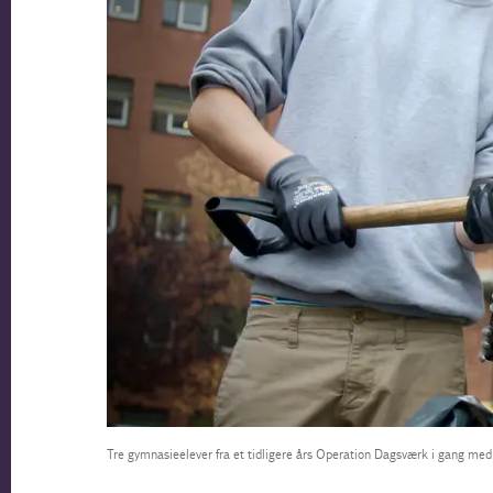
Tre gymnasieelever fra et tidligere års Operation Dagsværk i gang med k