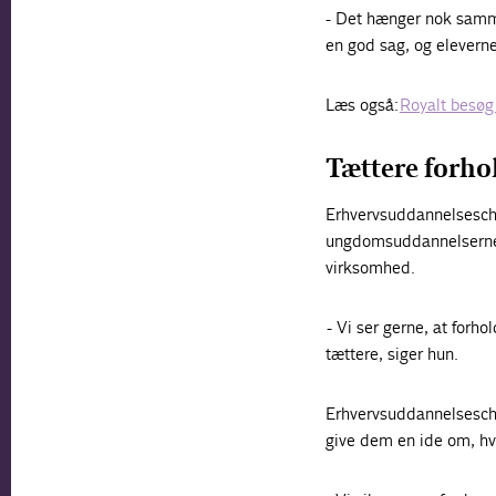
- Det hænger nok sammen 
en god sag, og eleverne 
Læs også:
Royalt besøg
Tættere forho
Erhvervsuddannelseschef
ungdomsuddannelserne 
virksomhed.
- Vi ser gerne, at for
tættere, siger hun.
Erhvervsuddannelsesche
give dem en ide om, hv