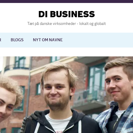
DI BUSINESS
Tæt på danske virksomheder - lokalt og globalt
R
BLOGS
NYT OM NAVNE
lisering
International økonomi
nelse
Europapolitik