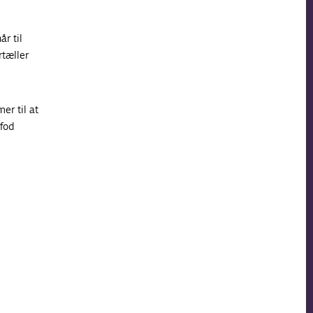
r til
rtæller
er til at
 fod