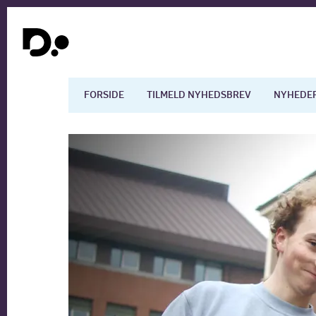
FORSIDE
TILMELD NYHEDSBREV
NYHEDE
Dansk økonomi
Digita
Arbejdsmarkedet
Uddan