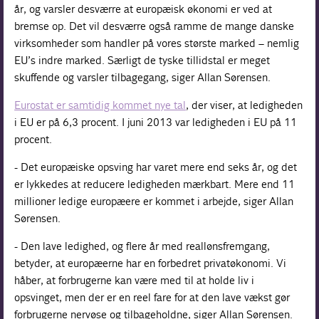
år, og varsler desværre at europæisk økonomi er ved at
bremse op. Det vil desværre også ramme de mange danske
virksomheder som handler på vores største marked – nemlig
EU’s indre marked. Særligt de tyske tillidstal er meget
skuffende og varsler tilbagegang, siger Allan Sørensen.
Eurostat er samtidig kommet nye tal
, der viser, at ledigheden
i EU er på 6,3 procent. I juni 2013 var ledigheden i EU på 11
procent.
- Det europæiske opsving har varet mere end seks år, og det
er lykkedes at reducere ledigheden mærkbart. Mere end 11
millioner ledige europæere er kommet i arbejde, siger Allan
Sørensen.
- Den lave ledighed, og flere år med reallønsfremgang,
betyder, at europæerne har en forbedret privatøkonomi. Vi
håber, at forbrugerne kan være med til at holde liv i
opsvinget, men der er en reel fare for at den lave vækst gør
forbrugerne nervøse og tilbageholdne, siger Allan Sørensen.