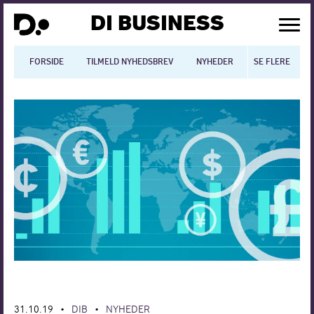
DI BUSINESS
FORSIDE
TILMELD NYHEDSBREV
NYHEDER
SE FLERE
BLOGS
N
Dansk økonomi
Digitalisering
International økonomi
Arbejdsmiljø
Arbejdsmarkedet
Uddannelse
Europapolitik
31.10.19
DIB
NYHEDER
•
•