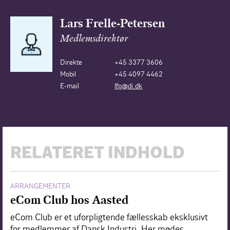
Lars Frelle-Petersen
Medlemsdirektør
Direkte
+45 3377 3606
Mobil
+45 4097 4462
E-mail
lfp@di.dk
RELATERET INDHOLD
ARRANGEMENTER
eCom Club hos Aasted
eCom Club er et uforpligtende fællesskab eksklusivt
for medlemmer af Dansk Industri. Her mødes