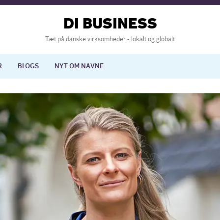
DI BUSINESS
Tæt på danske virksomheder - lokalt og globalt
R
BLOGS
NYT OM NAVNE
lisering
International økonomi
nelse
Europapolitik