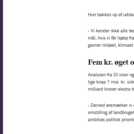
Hun bakkes op af uddan
- Vi kender ikke alle lø
mål, hvis vi får hjælp f
gavner miljøet, klimaet
Fem kr. øget 
Analysen fra DI viser o
lige knap 1 mia. kr. si
milliard kroner ekstra ti
- Derved øremærker vi c
omstilling af landbruge
ambitiøs politisk prior