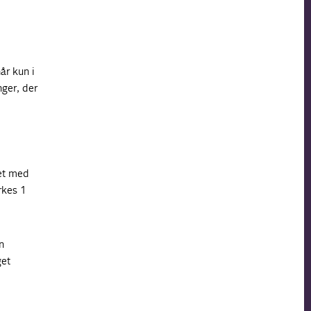
år kun i
nger, der
det med
rkes 1
n
get