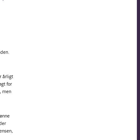
nden.
 årligt
gt for
r, men
rønne
der
ensen,