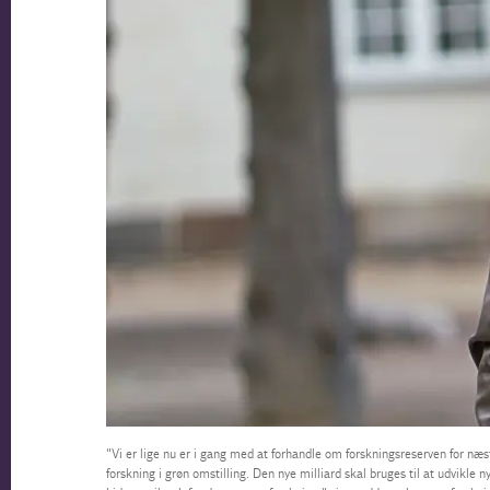
"Vi er lige nu er i gang med at forhandle om forskningsreserven for næst
forskning i grøn omstilling. Den nye milliard skal bruges til at udvikle 