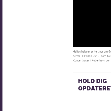
Heliac belyser et helt nyt omr
derfor DI Prisen 2019, som ble
Koncerthuset i København den
HOLD DIG
OPDATERE