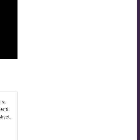
fra
r til
livet.