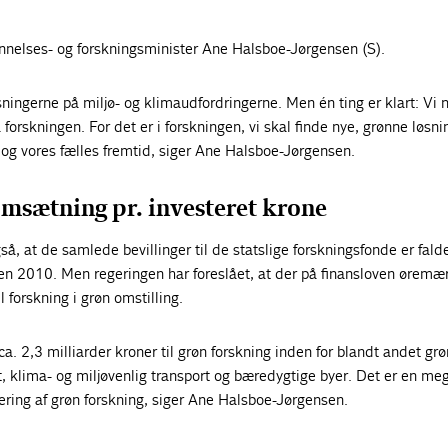
nelses- og forskningsminister Ane Halsboe-Jørgensen (S).
sningerne på miljø- og klimaudfordringerne. Men én ting er klart: Vi n
ra forskningen. For det er i forskningen, vi skal finde nye, grønne løsni
 og vores fælles fremtid, siger Ane Halsboe-Jørgensen.
omsætning pr. investeret krone
gså, at de samlede bevillinger til de statslige forskningsfonde er fal
den 2010. Men regeringen har foreslået, at der på finansloven øremæ
l forskning i grøn omstilling.
a. 2,3 milliarder kroner til grøn forskning inden for blandt andet grø
t, klima- og miljøvenlig transport og bæredygtige byer. Det er en me
itering af grøn forskning, siger Ane Halsboe-Jørgensen.