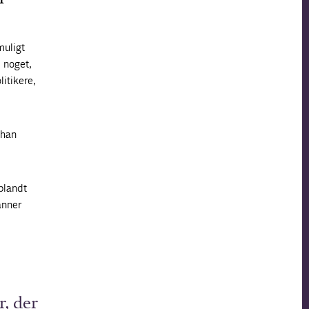
muligt
i noget,
itikere,
 han
blandt
anner
r, der