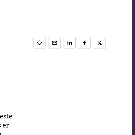
este
 er
n