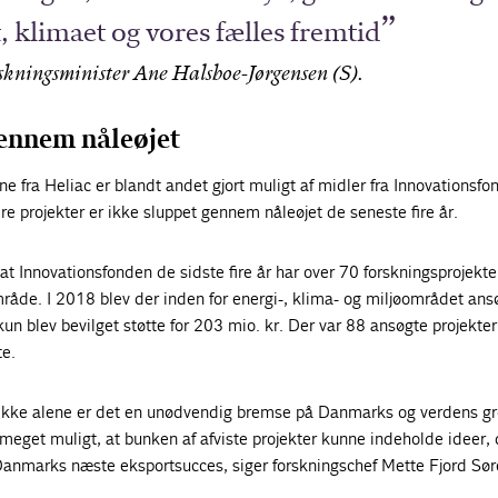
, klimaet og vores fælles fremtid
skningsminister Ane Halsboe-Jørgensen (S).
gennem nåleøjet
ne fra Heliac er blandt andet gjort muligt af midler fra Innovationsfo
 projekter er ikke sluppet gennem nåleøjet de seneste fire år.
 at Innovationsfonden de sidste fire år har over 70 forskningsprojekter
råde. I 2018 blev der inden for energi-, klima- og miljøområdet ansø
kun blev bevilget støtte for 203 mio. kr. Der var 88 ansøgte projekte
te.
. Ikke alene er det en unødvendig bremse på Danmarks og verdens g
 meget muligt, at bunken af afviste projekter kunne indeholde ideer, 
nmarks næste eksportsucces, siger forskningschef Mette Fjord Sør