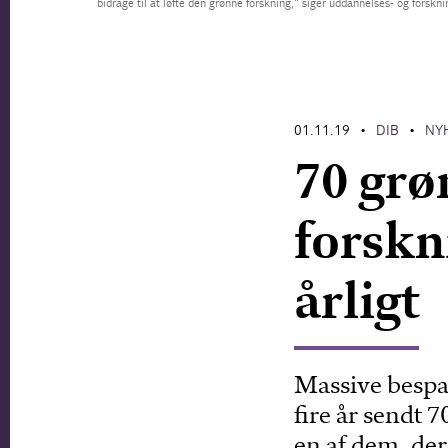
bidrage til at løfte den grønne forskning," siger uddannelses- og forsk
01.11.19
DIB
NY
•
•
70 grø
forskn
årligt
Massive bespa
fire år sendt 7
en af dem, der