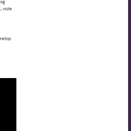
 og
, viste
 netop