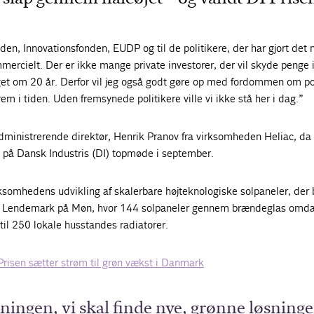
nden, Innovationsfonden, EUDP og til de politikere, der har gjort det 
mmercielt. Der er ikke mange private investorer, der vil skyde penge 
get om 20 år. Derfor vil jeg også godt gøre op med fordommen om pol
rem i tiden. Uden fremsynede politikere ville vi ikke stå her i dag.”
dministrerende direktør, Henrik Pranov fra virksomheden Heliac, da
på Dansk Industris (DI) topmøde i september.
irksomhedens udvikling af skalerbare højteknologiske solpaneler, der 
ved Lendemark på Møn, hvor 144 solpaneler gennem brændeglas omd
 til 250 lokale husstandes radiatorer.
Prisen sætter strøm til grøn vækst i Danmark
kningen, vi skal finde nye, grønne løsninge