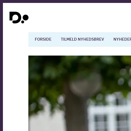
FORSIDE
TILMELD NYHEDSBREV
NYHEDE
Dansk økonomi
Digita
Arbejdsmarkedet
Uddan