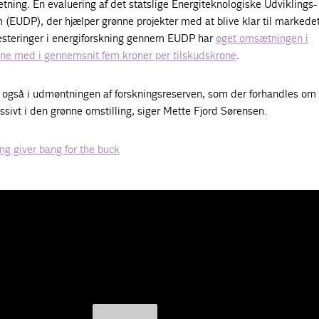
etning. En evaluering af det statslige Energiteknologiske Udviklings-
EUDP), der hjælper grønne projekter med at blive klar til markedet
nvesteringer i energiforskning gennem EUDP har
øget omsætningen i
e med i gennemsnit fem kroner per tilskudskrone
.
er også i udmøntningen af forskningsreserven, som der forhandles om
assivt i den grønne omstilling, siger Mette Fjord Sørensen.
ng giver bang for the buck