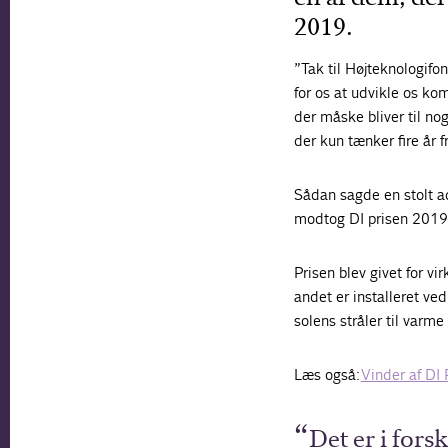
2019.
”Tak til Højteknologifo
for os at udvikle os ko
der måske bliver til no
der kun tænker fire år f
Sådan sagde en stolt a
modtog DI prisen 2019 
Prisen blev givet for v
andet er installeret 
solens stråler til varme
Læs også:
Vinder af DI 
Det er i fors