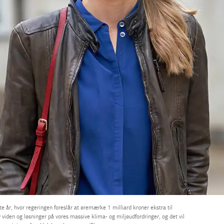
e år, hvor regeringen foreslår at øremærke 1 milliard kroner ekstra til
ny viden og løsninger på vores massive klima- og miljøudfordringer, og det vil