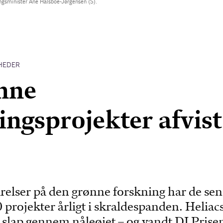
ningsminister Ane Halsboe-Jørgensen (S).
HEDER
nne
ingsprojekter afvist
relser på den grønne forskning har de sen
0 projekter årligt i skraldespanden. Heliacs
 slap gennem nåleøjet – og vandt DI Prise