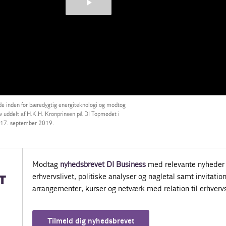
åde inden for bæredygtig energiteknologi og modtog
v uddelt af H.K.H. Kronprinsen på DI Topmødet i
 17. september 2019.
Modtag
nyhedsbrevet DI Business
med relevante nyheder 
erhvervslivet, politiske analyser og nøgletal samt invitatione
T
arrangementer, kurser og netværk med relation til erhvervs
Tilmeld dig nyhedsbrevet