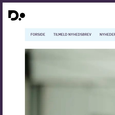
FORSIDE
TILMELD NYHEDSBREV
NYHEDE
Dansk økonomi
Digita
Arbejdsmarkedet
Uddan