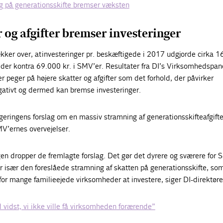
ng på generationsskifte bremser væksten
 og afgifter bremser investeringer
kker over, at investeringer pr. beskæftigede i 2017 udgjorde cirka 
eder kontra 69.000 kr. i SMV’er. Resultater fra DI’s Virksomhedspane
 peger på højere skatter og afgifter som det forhold, der påvirker
ativt og dermed kan bremse investeringer.
eringens forslag om en massiv stramning af generationsskifteafgift
MV’ernes overvejelser.
ingen dropper de fremlagte forslag. Det gør det dyrere og sværere for
r især den foreslåede stramning af skatten på generationsskifte, som
for mange familieejede virksomheder at investere, siger DI-direktøre
d vidst, vi ikke ville få virksomheden forærende”