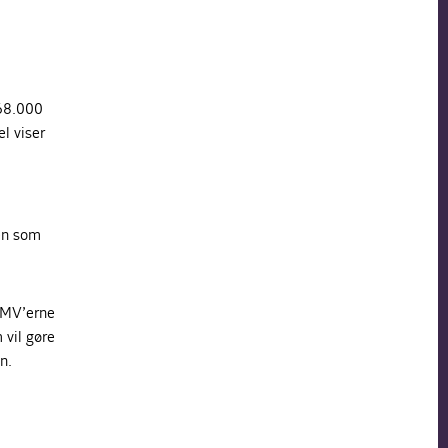
168.000
l viser
en som
 SMV’erne
 vil gøre
n.