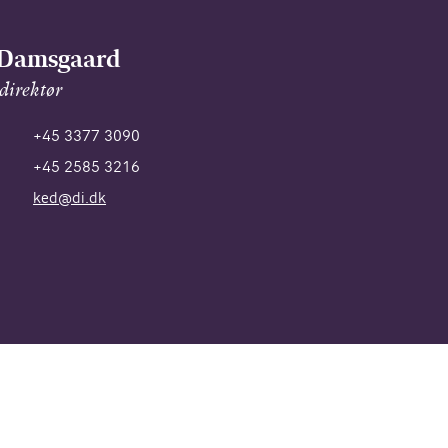
 Damsgaard
 direktør
+45 3377 3090
+45 2585 3216
ked@di.dk