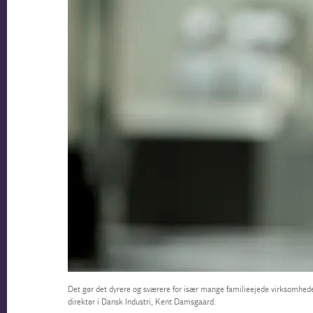
Det gør det dyrere og sværere for især mange familieejede virksomheder
direktør i Dansk Industri, Kent Damsgaard.