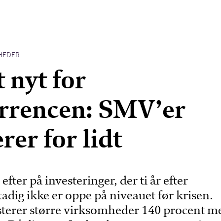
HEDER
 nyt for
rrencen: SMV’er
rer for lidt
fter på investeringer, der ti år efter
tadig ikke er oppe på niveauet før krisen.
sterer større virksomheder 140 procent m