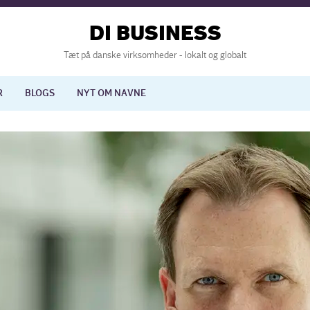
DI BUSINESS
Tæt på danske virksomheder - lokalt og globalt
R
BLOGS
NYT OM NAVNE
lisering
International økonomi
nelse
Europapolitik