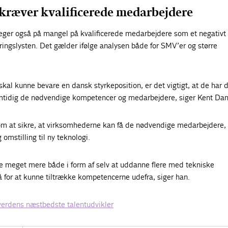
 kræver kvalificerede medarbejdere
er også på mangel på kvalificerede medarbejdere som et negativt 
ringslysten. Det gælder ifølge analysen både for SMV’er og større
kal kunne bevare en dansk styrkeposition, er det vigtigt, at de har 
amtidig de nødvendige kompetencer og medarbejdere, siger Kent Da
 om at sikre, at virksomhederne kan få de nødvendige medarbejdere, 
 omstilling til ny teknologi.
re meget mere både i form af selv at uddanne flere med tekniske
for at kunne tiltrække kompetencerne udefra, siger han.
erdens næstbedste talentudvikler