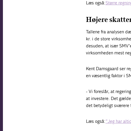
Læs også:
Større regni
Højere skatter
Tallene fra analysen dæ
kr. i de store virksomh
desuden, at især SMV’er
virksomheden mest neg
Kent Damsgaard ser reg
en væsentlig faktor i S
- Vi foreslår, at reger
at investere. Det gælde
det betydeligt sværere 
Læs også:
”Jeg har alti