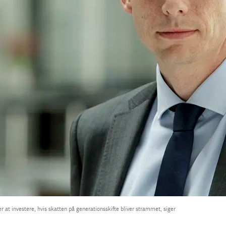
 at investere, hvis skatten på generationsskifte bliver strammet, siger