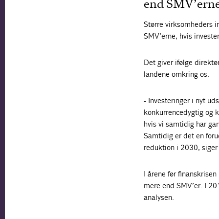
end SMV’erne.
Større virksomheders in
SMV’erne, hvis invester
Det giver ifølge direkt
landene omkring os.
- Investeringer i nyt u
konkurrencedygtig og kl
hvis vi samtidig har ga
Samtidig er det en for
reduktion i 2030, siger
I årene før finanskris
mere end SMV’er. I 201
analysen.