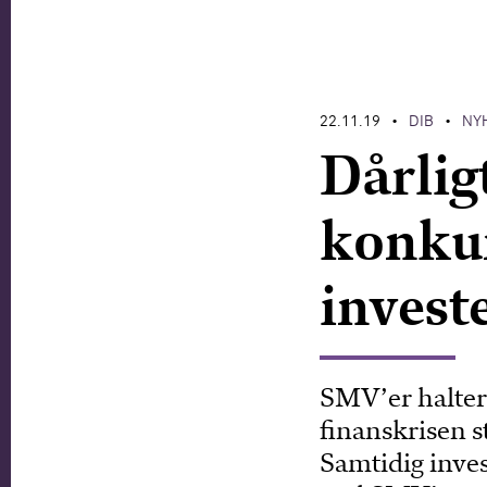
22.11.19
DIB
NY
•
•
Dårligt
konku
investe
SMV’er halter e
finanskrisen s
Samtidig inve