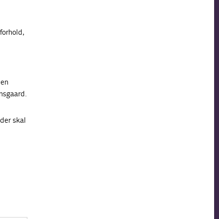
forhold,
den
msgaard.
der skal