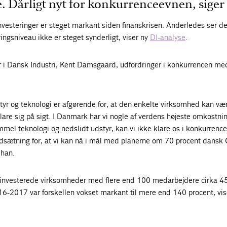
 Dårligt nyt for konkurrenceevnen, siger
vesteringer er steget markant siden finanskrisen. Anderledes ser d
ingsniveau ikke er steget synderligt, viser ny
DI-analyse
.
ør i Dansk Industri, Kent Damsgaard, udfordringer i konkurrencen me
dstyr og teknologi er afgørende for, at den enkelte virksomhed kan væ
are sig på sigt. I Danmark har vi nogle af verdens højeste omkostnin
mmel teknologi og nedslidt udstyr, kan vi ikke klare os i konkurrence
udsætning for, at vi kan nå i mål med planerne om 70 procent dansk
 han.
en investerede virksomheder med flere end 100 medarbejdere cirka 4
6-2017 var forskellen vokset markant til mere end 140 procent, vis