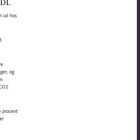
 DI.
et ud hos
d
re
ger, og
n.
 CO2
5 procent
er