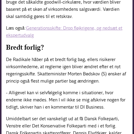
bruge det såkaldte goodwill-cirkulære, hvor værdien bliver
baseret på et skøn af virksomhedens salgsværdi. Værdien
skal samtidig gøres til et retskrav.
Læs også:
Generationsskifte: Drop fløjkrigene, og nedsæt et
ekspertudvalg
Bredt forlig?
De Radikale håber på et bredt forlig bag, ellers risikerer
virksomhederne, at reglerne igen bliver ændret efter et nyt
regeringsskifte. Skatteminister Morten Bødskov (S) ønsker af
princip også flest mulige partier bag ændringen.
- Alligevel kan vi selvfølgelig komme i situationer, hvor
enderne ikke mødes. Men I vil ikke se mig afskrive nogen for
tidligt, skriver han i en kommentar til DI Business.
Umiddelbart ser det vanskeligt ud at få Dansk Folkeparti,
Venstre eller Det Konservative Folkeparti med i et forlig.
Dansk Folkepartis skatteordfører, Dennis Flydtkjær, kalder