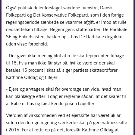
Også politisk deler forslaget vandene. Venstre, Dansk
Folkeparti og Det Konservative Folkeparti, som i den forrige
regeringsperiode sænkede selvsamme afgift, er imod at rulle
nedsættelsen tilbage. Regeringens støttepartier, De Radikale,
SF og Enhedslisten, bakker op – hos De Radikale dog ikke
uden visse forbehold:
- Det giver ikke mening blot at rulle skatteprocenten tilbage
til 15, hvis man ikke får styr på, hvilke værdier der skal
betales 15 procent i skat af, siger partiets skatteord­fører
Kathrine Olldag og tilføjer:
- Ejere og arvtagere skal før overdragelsen vide, hvad man
kan planlægge efter. I dag er reglerne sådan, at det svarer til
at købe et hus og først kende prisen bagefter.
Værdien af virksomheden ved et ejerskifte har været uklar
siden den forrige regering sænkede skat på generationsskifte
i 2016. For at rette op på det, foreslår Kathrine Olldag at