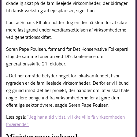
skadelig skat på de familieejede virksomheder, der bidrager
til dansk vækst og arbejdspladser, siger hun.
Louise Schack Elholm holder dog en dør på klem for at sikre
mere fast grund under værdiansættelsen af virksomhederne
ved generationsskiftet.
Søren Pape Poulsen, formand for Det Konservative Folkeparti,
slog de samme toner an ved DI’s konference om
generationsskifte 21. oktober.
- Det her område betyder noget for lokalsamfundet, hvor
rygraden er de familieejede virksomheder. Derfor er vi i bund
og grund imod det her projekt, der handler om, at vi skal hale
nogle flere penge ind fra virksomhederne for at gøre den
offentlige sektor dyrere, sagde Søren Pape Poulsen.
Læs også:
”Jeg har altid vidst, vi ikke ville få virksomheden
forærende”
Minister roser indspark