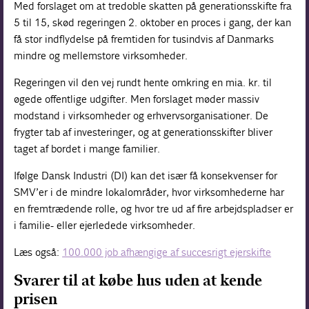
Med forslaget om at tredoble skatten på generationsskifte fra
5 til 15, skød regeringen 2. oktober en proces i gang, der kan
få stor indflydelse på fremtiden for tusindvis af Danmarks
mindre og mellemstore virksomheder.
Regeringen vil den vej rundt hente omkring en mia. kr. til
øgede offentlige udgifter. Men forslaget møder massiv
modstand i virksomheder og erhvervsorganisationer. De
frygter tab af investeringer, og at generationsskifter bliver
taget af bordet i mange familier.
Ifølge Dansk Industri (DI) kan det især få konsekvenser for
SMV’er i de mindre lokalområder, hvor virksomhederne har
en fremtrædende rolle, og hvor tre ud af fire arbejdspladser er
i familie- eller ejerledede virksomheder.
Læs også:
100.000 job afhængige af succesrigt ejerskifte
Svarer til at købe hus uden at kende
prisen