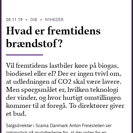
Forskning
20.11.19
DIB
NYHEDER
•
•
Hvad er fremtidens
brændstof?
Vil fremtidens lastbiler køre på biogas,
biodiesel eller el? Der er ingen tvivl om,
at udledningen af CO2 skal være lavere.
Men spørgsmålet er, hvilken teknologi
der vinder, og hvor hurtigt omstillingen
kommer til at foregå. To direktører giver
et bud.
Salgsdirektør i Scania Danmark Anton Freiesleben ser
optimistisk på mulighederne for, at der inden for en