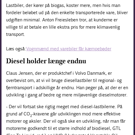
Lastbiler, der kører på biogas, koster mere, men hvis man
fordeler beløbet ud på den enkelte transporterede vare, bliver
udgiften minimal. Anton Freiesleben tror, at kunderne er
villige til at betale en lille ekstra pris for mere klimavenlig
transport.
Læs også:
Vognmænd med varebiler får kæmpebøder
Diesel holder længe endnu
Claus Jensen, der er produktchef i Volvo Danmark, er
overbevist om, at vi vil bruge diesellastbiler til regional- og
fjerntransport i adskillige år endnu. Han peger på, at der er en
udvikling i gang af bedre og mere miljøvenlige dieselmotorer.
- Der vil fortsat ske rigtig meget med diesel-lastbilerne. På
grund af CO
-kravene går udviklingen mod mere effektive
2
motorer og aksler. Der vil også ske en udvikling, når man får
motorerne godkendt til et større indhold af biodiesel, GTL