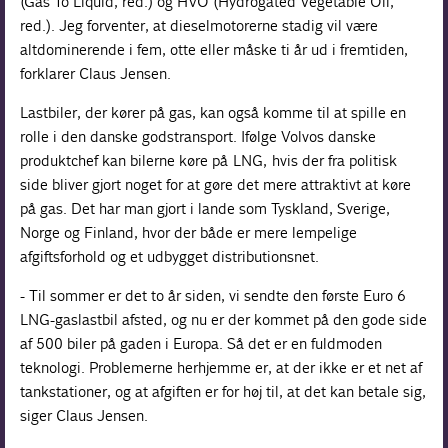
(Gas To Liquid, red.) og HVO (Hydrogated Vegetable Oil,
red.). Jeg forventer, at dieselmotorerne stadig vil være
altdominerende i fem, otte eller måske ti år ud i fremtiden,
forklarer Claus Jensen.
Lastbiler, der kører på gas, kan også komme til at spille en
rolle i den danske godstransport. Ifølge Volvos danske
produktchef kan bilerne køre på LNG, hvis der fra politisk
side bliver gjort noget for at gøre det mere attraktivt at køre
på gas. Det har man gjort i lande som Tyskland, Sverige,
Norge og Finland, hvor der både er mere lempelige
afgiftsforhold og et udbygget distributionsnet.
- Til sommer er det to år siden, vi sendte den første Euro 6
LNG-gaslastbil afsted, og nu er der kommet på den gode side
af 500 biler på gaden i Europa. Så det er en fuldmoden
teknologi. Problemerne herhjemme er, at der ikke er et net af
tankstationer, og at afgiften er for høj til, at det kan betale sig,
siger Claus Jensen.