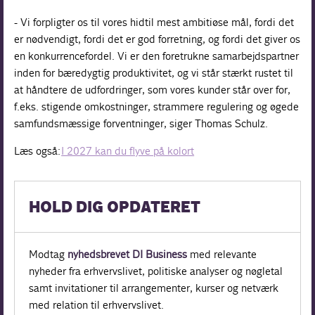
- Vi forpligter os til vores hidtil mest ambitiøse mål, fordi det
er nødvendigt, fordi det er god forretning, og fordi det giver os
en konkurrencefordel. Vi er den foretrukne samarbejdspartner
inden for bæredygtig produktivitet, og vi står stærkt rustet til
at håndtere de udfordringer, som vores kunder står over for,
f.eks. stigende omkostninger, strammere regulering og øgede
samfundsmæssige forventninger, siger Thomas Schulz.
Læs også:
I 2027 kan du flyve på kolort
HOLD DIG OPDATERET
Modtag
nyhedsbrevet DI Business
med relevante
nyheder fra erhvervslivet, politiske analyser og nøgletal
samt invitationer til arrangementer, kurser og netværk
med relation til erhvervslivet.