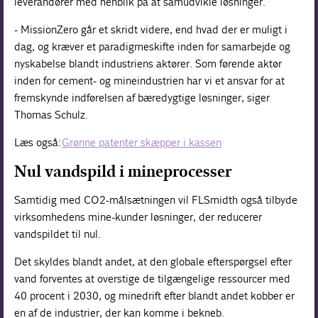
leverandører med henblik på at samudvikle løsninger.
- MissionZero går et skridt videre, end hvad der er muligt i
dag, og kræver et paradigmeskifte inden for samarbejde og
nyskabelse blandt industriens aktører. Som førende aktør
inden for cement- og mineindustrien har vi et ansvar for at
fremskynde indførelsen af bæredygtige løsninger, siger
Thomas Schulz.
Læs også:
Grønne patenter skæpper i kassen
Nul vandspild i mineprocesser
Samtidig med CO2-målsætningen vil FLSmidth også tilbyde
virksomhedens mine-kunder løsninger, der reducerer
vandspildet til nul.
Det skyldes blandt andet, at den globale efterspørgsel efter
vand forventes at overstige de tilgængelige ressourcer med
40 procent i 2030, og minedrift efter blandt andet kobber er
en af de industrier, der kan komme i bekneb.