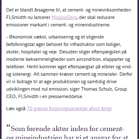
Det er blandt årsagerne til, at cement- og minevirksomheden
FLSmidth nu lancerer
MissionZero
, der skal reducere
emissioner markant i cement- og mineindustrierne.
- Økonomisk vækst, urbanisering og et stigende
befolkningstal øger behovet for infrastruktur som boliger,
skoler, hospitaler og veje. Desuden stiger efterspørgslen på
moderne bekvemmeligheder som aircondition, elapparter og
telefoner. Hertil kommer øget efterspørgsel på elbiler og vind-
og solenergi. Alt sammen kræver cement og mineraler. Derfor
vil vi bidrage til at øge produktionen og samtidig drive
udviklingen mod nul emission, siger Thomas Schulz, Group
CEO, FLSmidth i en pressemeddelse.
Læs også:
70 grønne forskningsprojekter afvist årligt
Som førende aktør inden for cement-
og mineindustrien har vi et ansvar for at