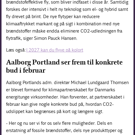
brændstofeffektive fly, som bliver indfaset i disse år. Samtidig
forskes der intensivt i helt ny teknolog som el- og hybrid samt
fly drevet på brint. De nye flytyper kan reducere
klimaaftrykket markant og på sigt i kombination med nye
brændstoffer måske endda eliminere CO2-udledningen fra
flytrafik, siger Simon Pauck Hansen.
Læs også:
I 2027 kan du flyve på kolort
Aalborg Portland ser frem til konkrete
bud i februar
Aalborg Portlands adm. direktør Michael Lundgaard Thomsen
er blevet formand for klimapartnerskabet for Danmarks
energitunge virksomheder. Han forventer, at partnerskabet i
februar kan give nogle konkrete bud på, hvordan CO2-
udslippet kan begrænses på kort og længere sigt.
- Her og nu ser vi for os selv flere muligheder. Dels en
erstatning af fossile brændstoffer, dels nye produkttyper og