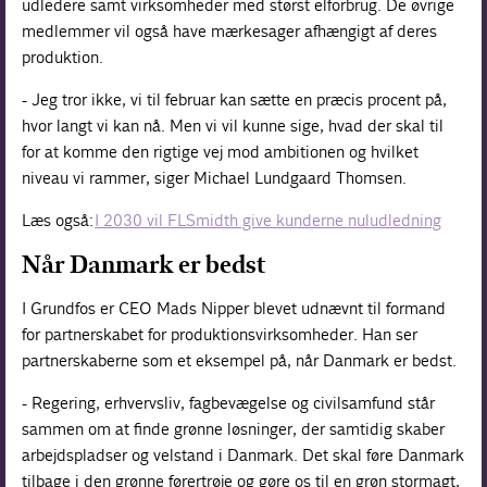
udledere samt virksomheder med størst elforbrug. De øvrige
medlemmer vil også have mærkesager afhængigt af deres
produktion.
- Jeg tror ikke, vi til februar kan sætte en præcis procent på,
hvor langt vi kan nå. Men vi vil kunne sige, hvad der skal til
for at komme den rigtige vej mod ambitionen og hvilket
niveau vi rammer, siger Michael Lundgaard Thomsen.
Læs også:
I 2030 vil FLSmidth give kunderne nuludledning
Når Danmark er bedst
I Grundfos er CEO Mads Nipper blevet udnævnt til formand
for partnerskabet for produktionsvirksomheder. Han ser
partnerskaberne som et eksempel på, når Danmark er bedst.
- Regering, erhvervsliv, fagbevægelse og civilsamfund står
sammen om at finde grønne løsninger, der samtidig skaber
arbejdspladser og velstand i Danmark. Det skal føre Danmark
tilbage i den grønne førertrøje og gøre os til en grøn stormagt,