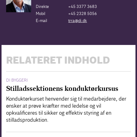
Direkte
+45 3377 3683
Mobil
+45 2328 5056
E-mail
trra@di.dk
RELATERET INDHOLD
DI BYGGERI
Stilladssektionens konduktørkursus
Konduktørkurset henvender sig til medarbejdere, der
ønsker at prøve kræfter med ledelse og vil
opkvalificeres til sikker og effektiv styring af en
stilladsproduktion.