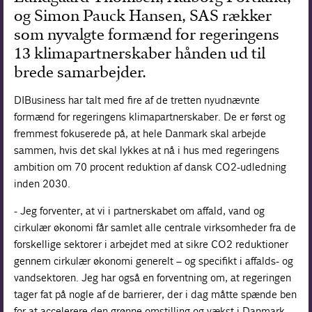
og Simon Pauck Hansen, SAS rækker
som nyvalgte formænd for regeringens
13 klimapartnerskaber hånden ud til
brede samarbejder.
DIBusiness har talt med fire af de tretten nyudnævnte
formænd for regeringens klimapartnerskaber. De er først og
fremmest fokuserede på, at hele Danmark skal arbejde
sammen, hvis det skal lykkes at nå i hus med regeringens
ambition om 70 procent reduktion af dansk CO2-udledning
inden 2030.
- Jeg forventer, at vi i partnerskabet om affald, vand og
cirkulær økonomi får samlet alle centrale virksomheder fra de
forskellige sektorer i arbejdet med at sikre CO2 reduktioner
gennem cirkulær økonomi generelt – og specifikt i affalds- og
vandsektoren. Jeg har også en forventning om, at regeringen
tager fat på nogle af de barrierer, der i dag måtte spænde ben
for at accelerere den grønne omstilling og vækst i Danmark,