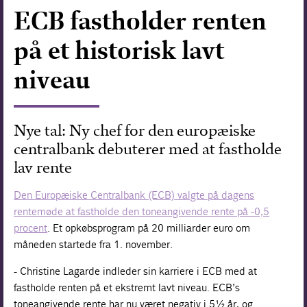
ECB fastholder renten
Forskning
på et historisk lavt
niveau
Nye tal: Ny chef for den europæiske
centralbank debuterer med at fastholde
lav rente
Den Europæiske Centralbank (ECB) valgte på dagens
rentemøde at fastholde den toneangivende rente på -0,5
procent
. Et opkøbsprogram på 20 milliarder euro om
måneden startede fra 1. november.
- Christine Lagarde indleder sin karriere i ECB med at
fastholde renten på et ekstremt lavt niveau. ECB’s
toneangivende rente har nu været negativ i 5½ år, og