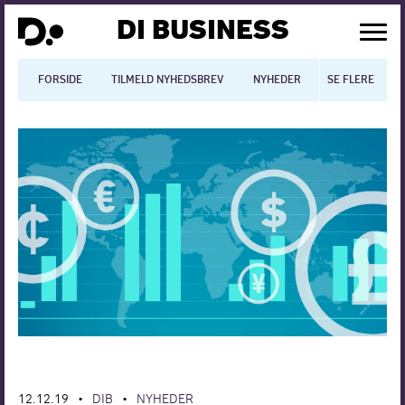
DI BUSINESS
FORSIDE
TILMELD NYHEDSBREV
NYHEDER
SE FLERE
BLOGS
N
Dansk økonomi
Digitalisering
International økonomi
Arbejdsmiljø
Arbejdsmarkedet
Uddannelse
Europapolitik
12.12.19
DIB
NYHEDER
•
•