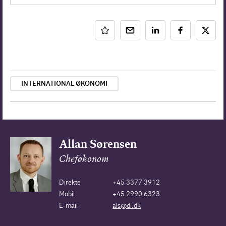
INTERNATIONAL ØKONOMI
Allan Sørensen
Cheføkonom
Direkte
+45 3377 3912
Mobil
+45 2990 6323
E-mail
als@di.dk