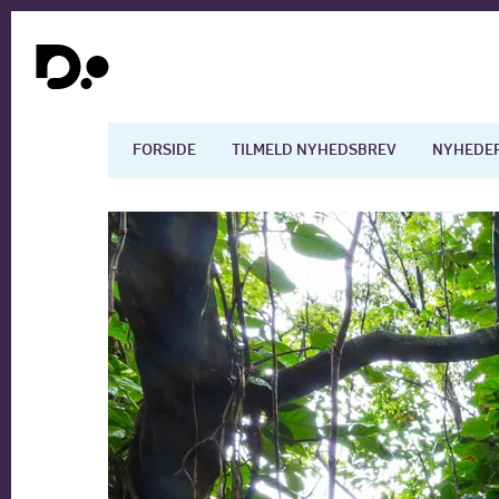
FORSIDE
TILMELD NYHEDSBREV
NYHEDE
Dansk økonomi
Digita
Arbejdsmarkedet
Uddan