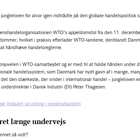
jungleloven for alvor igen indtrådte på den globale handelspolitisk 
denshandelorganisationen WTO's appeldomstol fra den 11. december
dommer, hvilket i praksis efterlader WTO-landene, deriblandt Danm
 at håndhæve handelsreglerne.
onjuvelen i WTO-samarbejdet og er med til at holde hånden under d
tionale handelssystem, som Danmark har nydt gavn af i mange, man
det den stærkeste, der vinder i international handel – jungleloven 
r underdirektør i Dansk Industri (DI) Peter Thagesen.
gør (måske) sit indtog i verdenshandlen
ret længe undervejs
mmet så vidt?