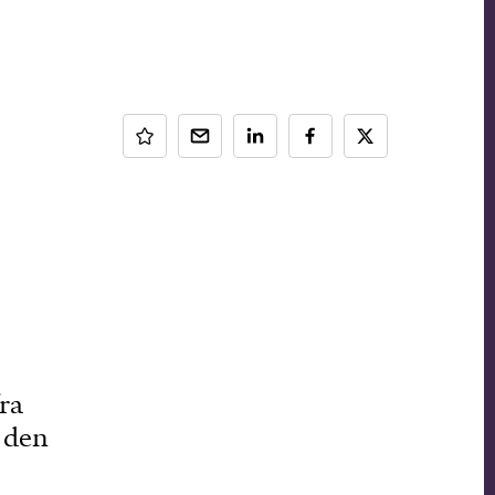
ra
r den