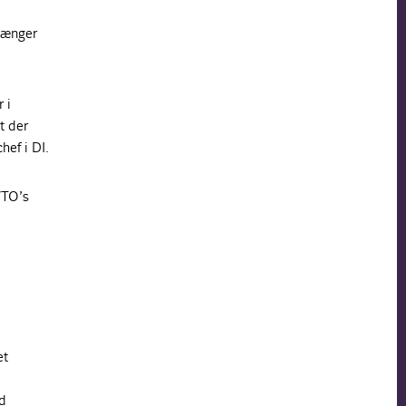
rgænger
 i
t der
hef i DI.
WTO’s
et
ed