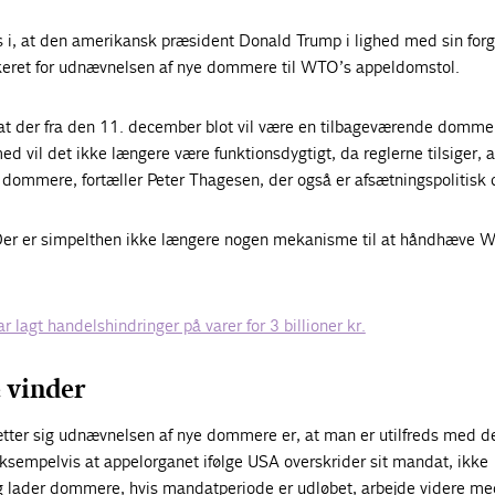
es i, at den amerikansk præsident Donald Trump i lighed med sin fo
eret for udnævnelsen af nye dommere til WTO’s appeldomstol.
at der fra den 11. december blot vil være en tilbageværende dommer
d vil det ikke længere være funktionsdygtigt, da reglerne tilsiger, a
ommere, fortæller Peter Thagesen, der også er afsætningspolitisk c
 Der er simpelthen ikke længere nogen mekanisme til at håndhæve 
lagt handelshindringer på varer for 3 billioner kr.
 vinder
ter sig udnævnelsen af nye dommere er, at man er utilfreds med d
ksempelvis at appelorganet ifølge USA overskrider sit mandat, ikke
 og lader dommere, hvis mandatperiode er udløbet, arbejde videre m