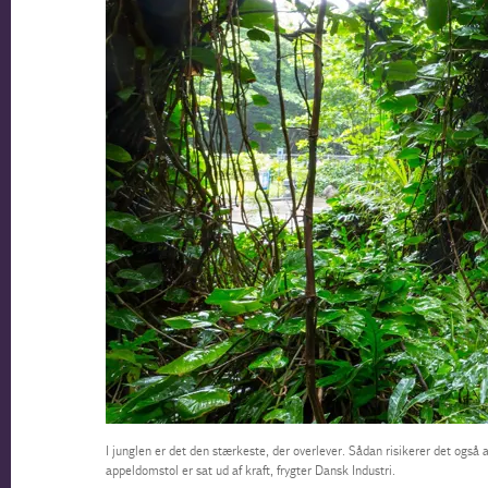
I junglen er det den stærkeste, der overlever. Sådan risikerer det også 
appeldomstol er sat ud af kraft, frygter Dansk Industri.