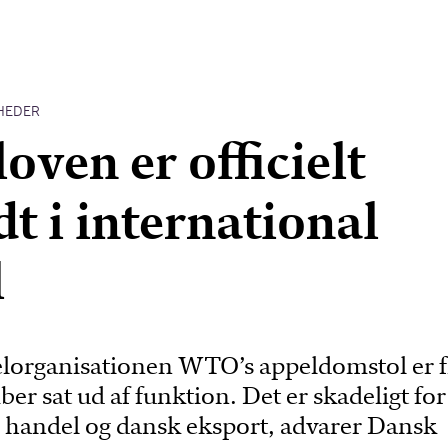
HEDER
oven er officielt
dt i international
l
organisationen WTO’s appeldomstol er f
er sat ud af funktion. Det er skadeligt fo
e handel og dansk eksport, advarer Dansk