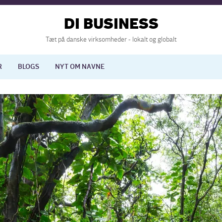
DI BUSINESS
Tæt på danske virksomheder - lokalt og globalt
R
BLOGS
NYT OM NAVNE
lisering
International økonomi
nelse
Europapolitik