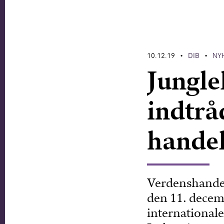
10.12.19
DIB
NY
•
•
Junglel
indtrå
hande
Verdenshandel
den 11. decemb
international