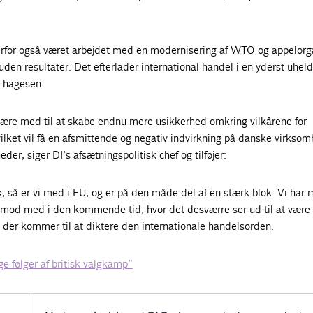
derfor også været arbejdet med en modernisering af WTO og appelorg
uden resultater. Det efterlader international handel i en yderst uheld
 Thagesen.
t være med til at skabe endnu mere usikkerhed omkring vilkårene for
vilket vil få en afsmittende og negativ indvirkning på danske virkso
er, siger DI’s afsætningspolitisk chef og tilføjer:
, så er vi med i EU, og er på den måde del af en stærk blok. Vi har
 imod med i den kommende tid, hvor det desværre ser ud til at være
r, der kommer til at diktere den internationale handelsorden.
e følger af britisk valgkamp”