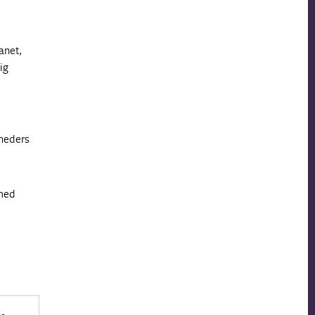
anet,
ig
mheders
 med