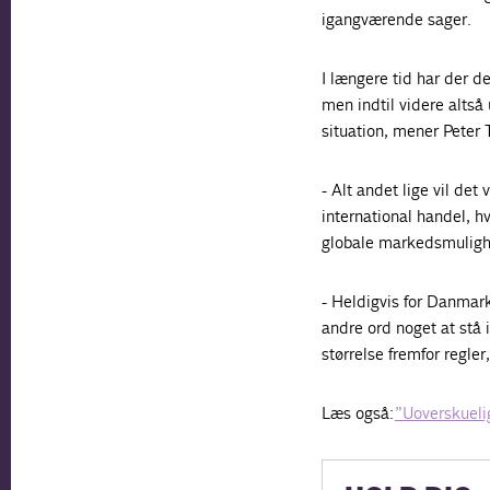
igangværende sager.
I længere tid har der 
men indtil videre altså 
situation, mener Peter
- Alt andet lige vil de
international handel, h
globale markedsmulighed
- Heldigvis for Danmark
andre ord noget at stå
størrelse fremfor regle
Læs også:
”Uoverskuelig