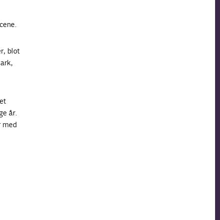
scene.
, blot
ark,
et
ge år.
er med