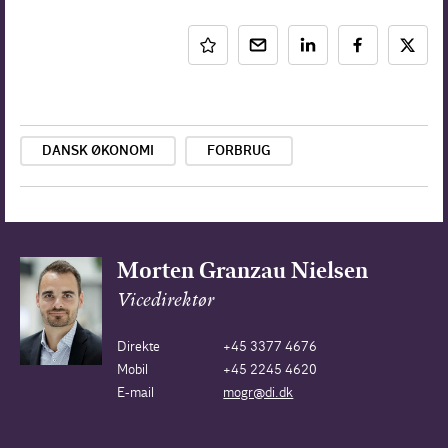
DANSK ØKONOMI
FORBRUG
Morten Granzau Nielsen
Vicedirektør
Direkte
+45 3377 4676
Mobil
+45 2245 4620
E-mail
mogr@di.dk