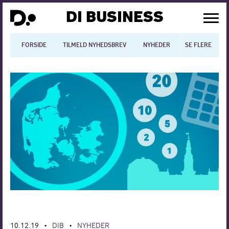
DI BUSINESS
FORSIDE
TILMELD NYHEDSBREV
NYHEDER
SE FLERE
BLOGS
N
Dansk økonomi
Digitalisering
International økonomi
Arbejdsmiljø
Arbejdsmarkedet
Uddannelse
Europapolitik
10.12.19
DIB
NYHEDER
•
•