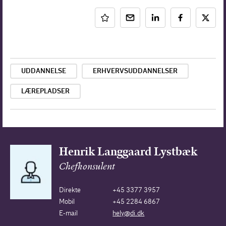
UDDANNELSE
ERHVERVSUDDANNELSER
LÆREPLADSER
Henrik Langgaard Lystbæk
Chefkonsulent
Direkte
+45 3377 3957
Mobil
+45 2284 6867
E-mail
hely@di.dk