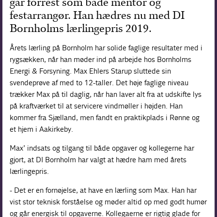
går forrest som både mentor og
festarrangør. Han hædres nu med DI
Bornholms lærlingepris 2019.
Årets lærling på Bornholm har solide faglige resultater med i
rygsækken, når han møder ind på arbejde hos Bornholms
Energi & Forsyning. Max Ehlers Starup sluttede sin
svendeprøve af med to 12-taller. Det høje faglige niveau
trækker Max på til daglig, når han laver alt fra at udskifte lys
på kraftværket til at servicere vindmøller i højden. Han
kommer fra Sjælland, men fandt en praktikplads i Rønne og
et hjem i Aakirkeby.
Max’ indsats og tilgang til både opgaver og kollegerne har
gjort, at DI Bornholm har valgt at hædre ham med årets
lærlingepris.
- Det er en fornøjelse, at have en lærling som Max. Han har
vist stor teknisk forståelse og møder altid op med godt humør
og går energisk til opgaverne. Kollegaerne er rigtig glade for