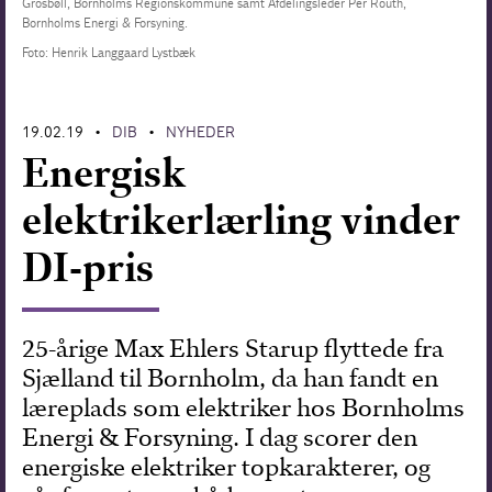
Grosbøll, Bornholms Regionskommune samt Afdelingsleder Per Routh,
Bornholms Energi & Forsyning.
Forskning
Foto: Henrik Langgaard Lystbæk
19.02.19
DIB
NYHEDER
•
•
Energisk
elektrikerlærling vinder
DI-pris
25-årige Max Ehlers Starup flyttede fra
Sjælland til Bornholm, da han fandt en
læreplads som elektriker hos Bornholms
Energi & Forsyning. I dag scorer den
energiske elektriker topkarakterer, og