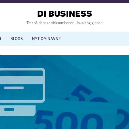
DI BUSINESS
Tæt på danske virksomheder - lokalt og globalt
R
BLOGS
NYT OM NAVNE
lisering
International økonomi
nelse
Europapolitik