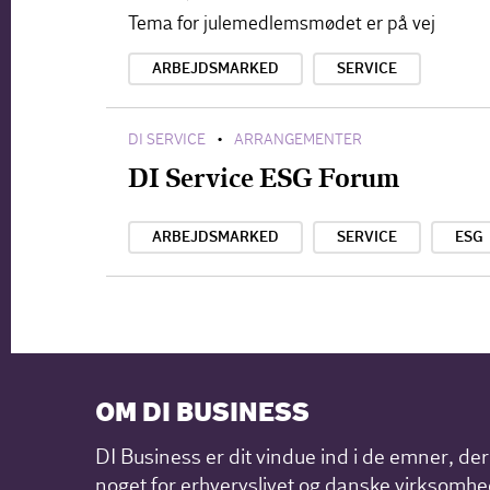
Tema for julemedlemsmødet er på vej
ARBEJDSMARKED
SERVICE
DI SERVICE
ARRANGEMENTER
•
DI Service ESG Forum
ARBEJDSMARKED
SERVICE
ESG
OM DI BUSINESS
DI Business er dit vindue ind i de emner, de
noget for erhvervslivet og danske virksomhe