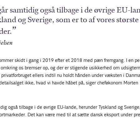
går samtidig også tilbage i de øvrige EU-la
and og Sverige, som er to af vores største
der.
elsen
mmer skidt i gang i 2019 efter et 2018 med pæn fremgang. I en pe
 omkring os bremser op, og der er stigende usikkerhed om udsigtern
privatforbruget ellers indtil nu holdt hånden under væksten i Danma
detailsalget ikke, hvad vi havde håbet på, siger cheføkonom Morten
idig også tilbage i de øvrige EU-lande, herunder Tyskland og Sverige
portmarkeder. Det kan være med til at sætte dansk eksport under pre