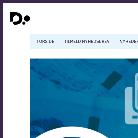
FORSIDE
TILMELD NYHEDSBREV
NYHEDE
Dansk økonomi
Digita
Arbejdsmarkedet
Uddan