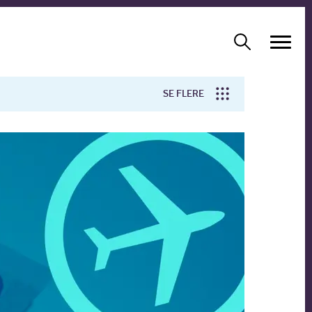
SE FLERE
Arbejdsmiljø
Forskning