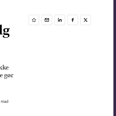
lg
ikke
e gør
g mad