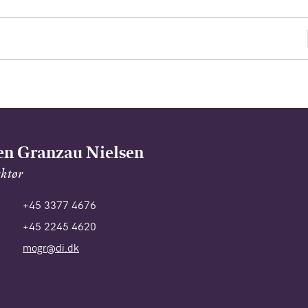
n Granzau Nielsen
ektør
+45 3377 4676
+45 2245 4620
mogr@di.dk