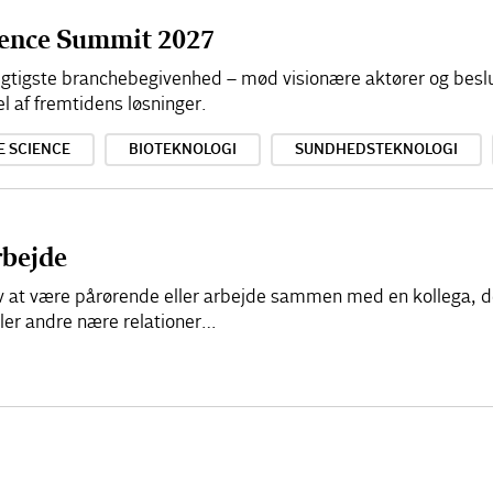
cience Summit 2027
 vigtigste branchebegivenhed – mød visionære aktører og besl
el af fremtidens løsninger.
E SCIENCE
BIOTEKNOLOGI
SUNDHEDSTEKNOLOGI
rbejde
elv at være pårørende eller arbejde sammen med en kollega, d
ller andre nære relationer…