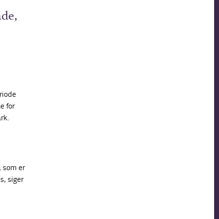
nde,
riode
e for
rk.
, som er
s, siger