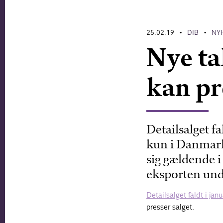
25.02.19
DIB
NY
•
•
Nye ta
kan pr
Detailsalget fa
kun i Danmark
sig gældende i
eksporten und
Detailsalget faldt i janu
presser salget.