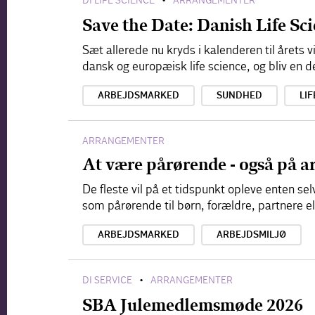
DI LIFE SCIENCE
ARRANGEMENTER
•
Save the Date: Danish Life S
Sæt allerede nu kryds i kalenderen til årets
dansk og europæisk life science, og bliv en d
ARBEJDSMARKED
SUNDHED
LIF
ARRANGEMENTER
At være pårørende - også på a
De fleste vil på et tidspunkt opleve enten s
som pårørende til børn, forældre, partnere e
ARBEJDSMARKED
ARBEJDSMILJØ
DI SERVICE
ARRANGEMENTER
•
SBA Julemedlemsmøde 2026