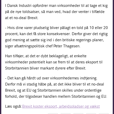
I Dansk Industri opfordrer man virksomheder til at tage et kig
på de nye toldsatser, så man ved, hvad der venter i tilfælde
at et no-deal Brexit.
- Hvis dine varer pludselig bliver pålagt en told på 10 eller 20
procent, kan det få store konsekvenser. Derfor giver det rigtig
god mening at sætte sig ind i den britiske regerings planer,
siger afsætningspolitisk chef Peter Thagesen.
Han tilføjer, at det er dybt beklageligt, at enkelte
virksomheder potentielt kan se frem til at deres eksport til
Storbritannien bliver markant dyrere efter Brexit.
- Det kan gå hårdt ud over virksomhedernes indtjening.
Derfor må vi stadig håbe på, at det ikke bliver til et no-deal
Brexit, og at EU og Storbritannien skilles under ordentlige
forhold, der tilgodeser handlen mellem Storbritannien og EU.
Læs også:
Brexit koster eksport, arbejdspladser og vækst