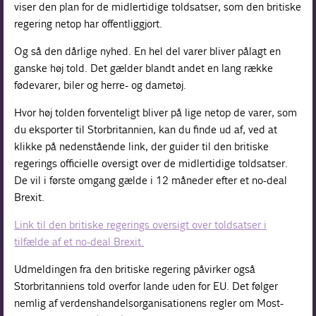
viser den plan for de midlertidige toldsatser, som den britiske
regering netop har offentliggjort.
Og så den dårlige nyhed. En hel del varer bliver pålagt en
ganske høj told. Det gælder blandt andet en lang række
fødevarer, biler og herre- og dametøj.
Hvor høj tolden forventeligt bliver på lige netop de varer, som
du eksporter til Storbritannien, kan du finde ud af, ved at
klikke på nedenstående link, der guider til den britiske
regerings officielle oversigt over de midlertidige toldsatser.
De vil i første omgang gælde i 12 måneder efter et no-deal
Brexit.
Link til den britiske regerings oversigt over toldsatser i
tilfælde af et no-deal Brexit.
Udmeldingen fra den britiske regering påvirker også
Storbritanniens told overfor lande uden for EU. Det følger
nemlig af verdenshandelsorganisationens regler om Most-