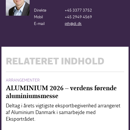
Direkte
+45 3377 3752
Mobil
+45 2949 4569
E-mail
pth@di.dk
RELATERET INDHOLD
ARRANGEMENTER
ALUMINIUM 2026 – verdens førende
aluminiumsmesse
Deltag i årets vigtigste eksportbegivenhed arrangeret
af Aluminium Danmark i samarbejde med
Eksportrådet.