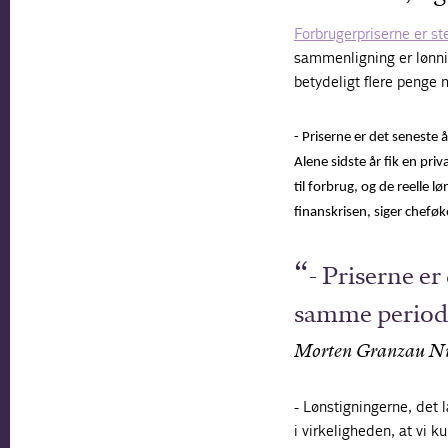
Forbrugerpriserne er st
sammenligning er lønni
betydeligt flere penge
- Priserne er det seneste
Alene sidste år fik en pr
til forbrug, og de reelle 
finanskrisen, siger chef
- Priserne er
samme periode
Morten Granzau Nie
- Lønstigningerne, det
i virkeligheden, at vi k