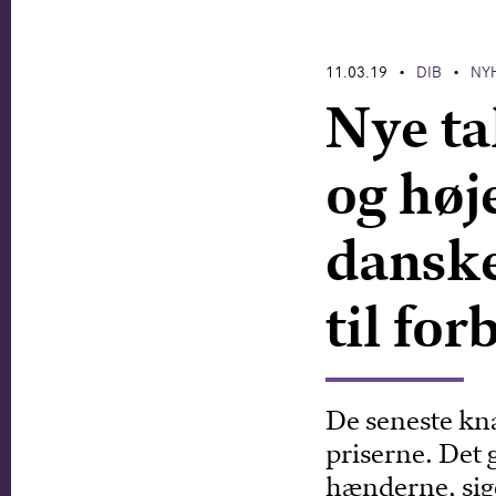
11.03.19
DIB
NY
•
•
Nye ta
og høj
danske
til for
De seneste kna
priserne. Det 
hænderne, sig