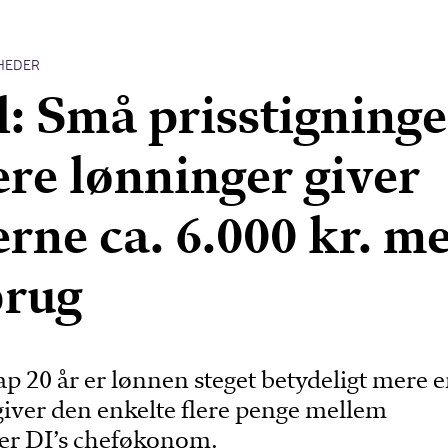
HEDER
l: Små prisstigninge
ere lønninger giver
rne ca. 6.000 kr. m
brug
p 20 år er lønnen steget betydeligt mere 
giver den enkelte flere penge mellem
er DI’s cheføkonom.