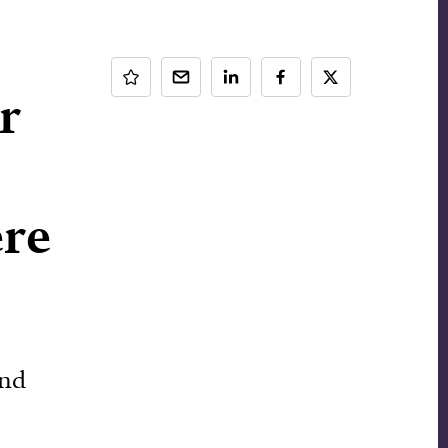
r
ere
end