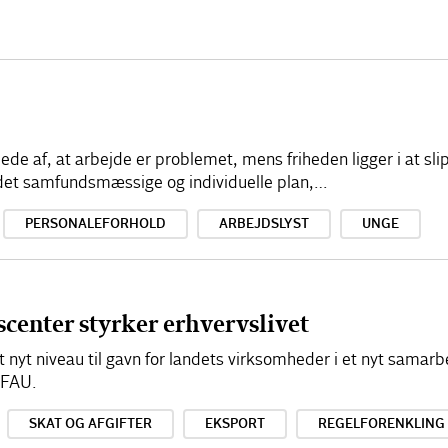
illede af, at arbejde er problemet, mens friheden ligger i at sl
å det samfundsmæssige og individuelle plan,…
PERSONALEFORHOLD
ARBEJDSLYST
UNGE
scenter styrker erhvervslivet
lt nyt niveau til gavn for landets virksomheder i et nyt sama
EFAU.
SKAT OG AFGIFTER
EKSPORT
REGELFORENKLING