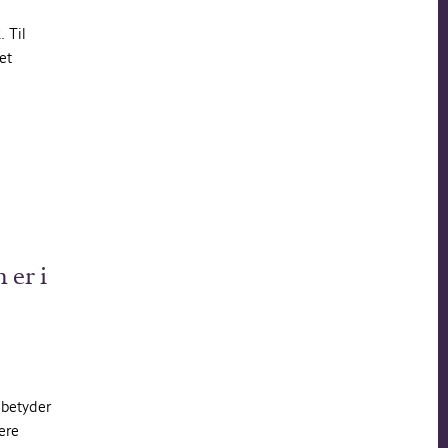
. Til
et
 er i
 betyder
ere