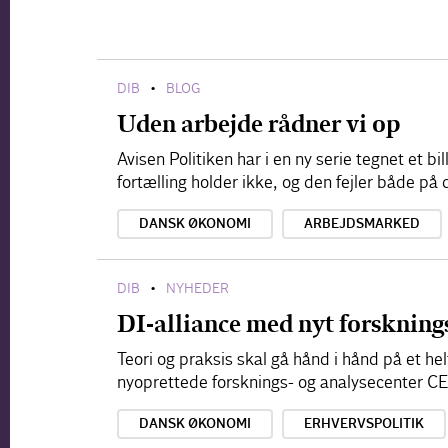
DIB
BLOG
•
Uden arbejde rådner vi op
Avisen Politiken har i en ny serie tegnet et b
fortælling holder ikke, og den fejler både p
DANSK ØKONOMI
ARBEJDSMARKED
DIB
NYHEDER
•
DI-alliance med nyt forskning
Teori og praksis skal gå hånd i hånd på et he
nyoprettede forsknings- og analysecenter C
DANSK ØKONOMI
ERHVERVSPOLITIK