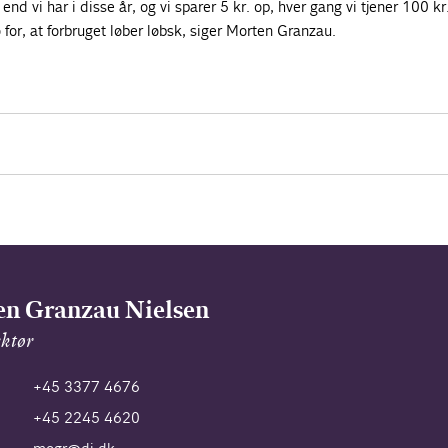
d vi har i disse år, og vi sparer 5 kr. op, hver gang vi tjener 100 kr
 for, at forbruget løber løbsk, siger Morten Granzau.
n Granzau Nielsen
ektør
+45 3377 4676
+45 2245 4620