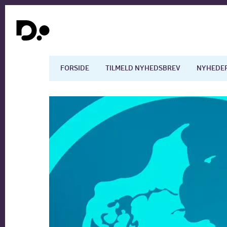
FORSIDE
TILMELD NYHEDSBREV
NYHEDE
Dansk økonomi
Digita
Arbejdsmarkedet
Uddan