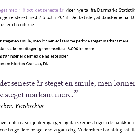
eget med 1,0 pct. det seneste år
, viser nye tal fra Danmarks Statistik
ngerne steget med 2,5 pct. i 2018. Det betyder, at danskerne har få
 mellem hænderne.
 år steget en smule, men lønnen er i samme periode steget markant mere.
ivatansat lønmodtager i gennemsnit ca. 6.000 kr. mere
lønstigninger er dermed de højeste siden
økonom Morten Granzau, DI.
 det seneste år steget en smule, men lønnen
 steget markant mere.
lsen, Vicedirektør
 lave renteniveau, jobfremgangen og danskernes bugnende bankkonti
unne bruge flere penge, end vi gør i dag. Vi danskere har aldrig haft fl