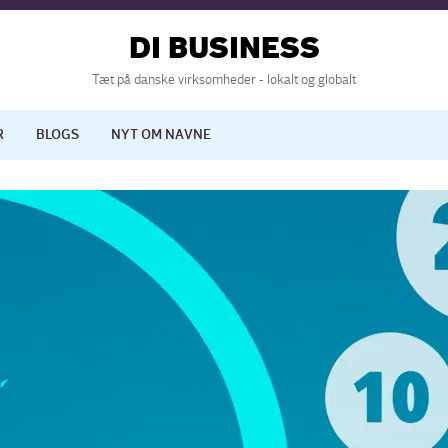
DI BUSINESS
Tæt på danske virksomheder - lokalt og globalt
R
BLOGS
NYT OM NAVNE
lisering
International økonomi
nelse
Europapolitik