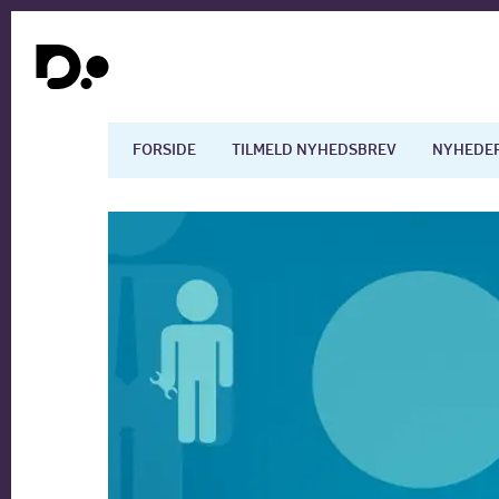
FORSIDE
TILMELD NYHEDSBREV
NYHEDE
Dansk økonomi
Digita
Arbejdsmarkedet
Uddan