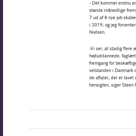
- Det kommer endnu eng
største månedlige frem
7 ud af 8 nye job skabe
i 2019, og jeg forventer
Nielsen.
-Vi ser, at stadig fler
højtuddannede, faglærte
fremgang for beskæftige
velstanden i Danmark og
de aftaler, der er lavet 
hensigten, siger Steen 