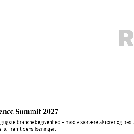
R
cience Summit 2027
 vigtigste branchebegivenhed – mød visionære aktører og besl
el af fremtidens løsninger.