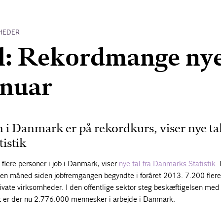
HEDER
l: Rekordmange ny
anuar
 i Danmark er på rekordkurs, viser nye tal
istik
 flere personer i job i Danmark, viser
nye tal fra Danmarks Statistik.
å en måned siden jobfremgangen begyndte i foråret 2013. 7.200 flere
rivate virksomheder. I den offentlige sektor steg beskæftigelsen med
 er der nu 2.776.000 mennesker i arbejde i Danmark.