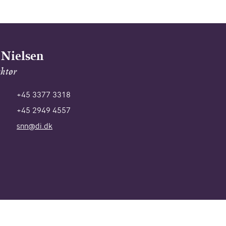
 Nielsen
ektør
+45 3377 3318
+45 2949 4557
snn@di.dk