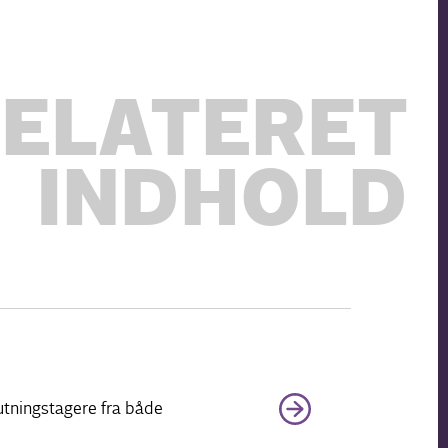
ELATERET
INDHOLD
utningstagere fra både