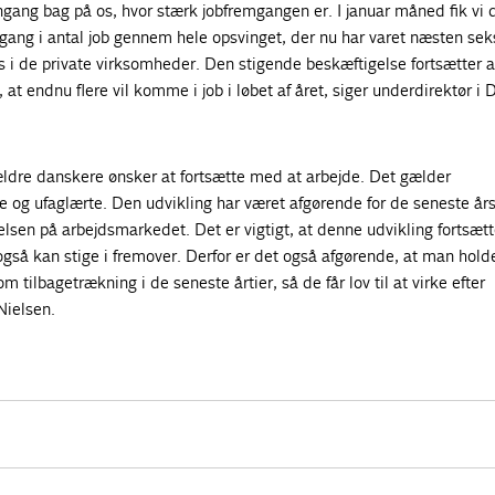
ang bag på os, hvor stærk jobfremgangen er. I januar måned fik vi 
gang i antal job gennem hele opsvinget, der nu har varet næsten sek
s i de private virksomheder. Den stigende beskæftigelse fortsætter a
, at endnu flere vil komme i job i løbet af året, siger underdirektør i 
e ældre danskere ønsker at fortsætte med at arbejde. Det gælder
 og ufaglærte. Den udvikling har været afgørende for de seneste år
lsen på arbejdsmarkedet. Det er vigtigt, at denne udvikling fortsætt
så kan stige i fremover. Derfor er det også afgørende, at man holder
om tilbagetrækning i de seneste årtier, så de får lov til at virke efter
Nielsen.