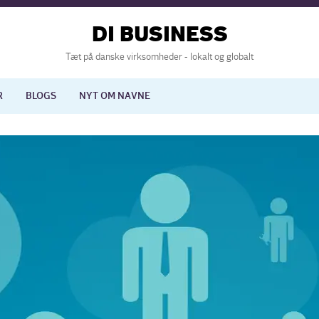
DI BUSINESS
Tæt på danske virksomheder - lokalt og globalt
R
BLOGS
NYT OM NAVNE
lisering
International økonomi
nelse
Europapolitik