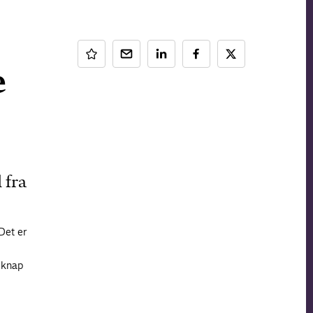
e
 fra
Det er
 knap