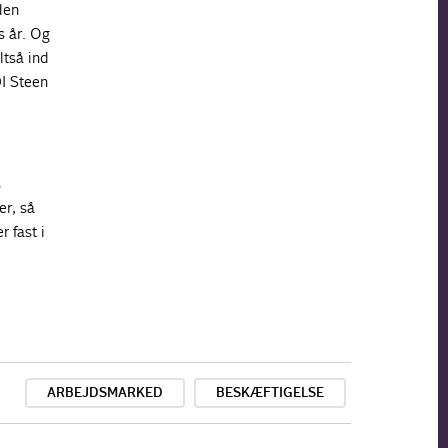
den
s år. Og
ltså ind
DI Steen
s
er, så
 fast i
ARBEJDSMARKED
BESKÆFTIGELSE