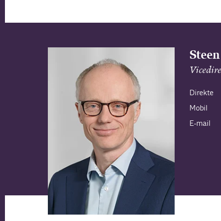
Steen
Vicedir
Direkte
Mobil
E-mail