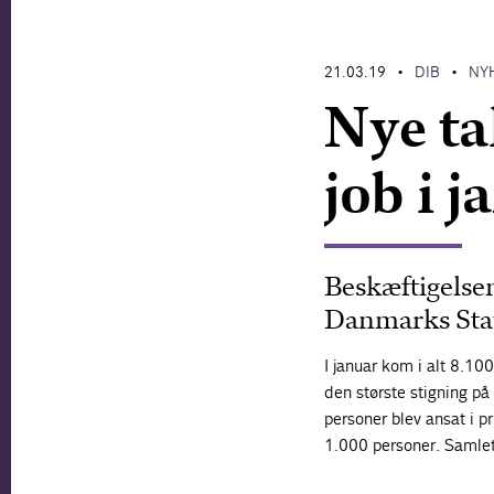
21.03.19
DIB
NY
•
•
Nye ta
job i j
Beskæftigelsen
Danmarks Stat
I januar kom i alt 8.100
den største stigning p
personer blev ansat i p
1.000 personer. Samlet