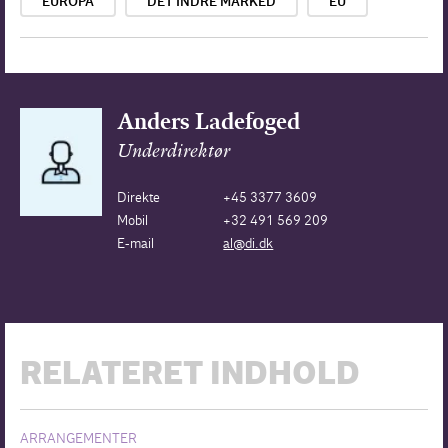
EUROPA
DET INDRE MARKED
EU
Anders Ladefoged
Underdirektør
Direkte
+45 3377 3609
Mobil
+32 491 569 209
E-mail
al@di.dk
RELATERET INDHOLD
ARRANGEMENTER