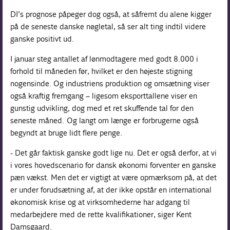
DI’s prognose påpeger dog også, at såfremt du alene kigger
på de seneste danske nøgletal, så ser alt ting indtil videre
ganske positivt ud.
I januar steg antallet af lønmodtagere med godt 8.000 i
forhold til måneden før, hvilket er den højeste stigning
nogensinde. Og industriens produktion og omsætning viser
også kraftig fremgang – ligesom eksporttallene viser en
gunstig udvikling, dog med et ret skuffende tal for den
seneste måned. Og langt om længe er forbrugerne også
begyndt at bruge lidt flere penge.
- Det går faktisk ganske godt lige nu. Det er også derfor, at vi
i vores hovedscenario for dansk økonomi forventer en ganske
pæn vækst. Men det er vigtigt at være opmærksom på, at det
er under forudsætning af, at der ikke opstår en international
økonomisk krise og at virksomhederne har adgang til
medarbejdere med de rette kvalifikationer, siger Kent
Damsgaard.