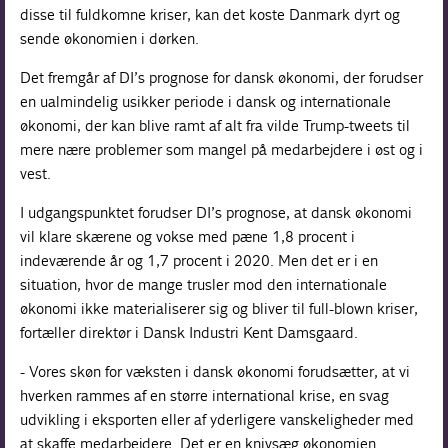
disse til fuldkomne kriser, kan det koste Danmark dyrt og
sende økonomien i dørken.
Det fremgår af DI’s prognose for dansk økonomi, der forudser
en ualmindelig usikker periode i dansk og internationale
økonomi, der kan blive ramt af alt fra vilde Trump-tweets til
mere nære problemer som mangel på medarbejdere i øst og i
vest.
I udgangspunktet forudser DI’s prognose, at dansk økonomi
vil klare skærene og vokse med pæne 1,8 procent i
indeværende år og 1,7 procent i 2020. Men det er i en
situation, hvor de mange trusler mod den internationale
økonomi ikke materialiserer sig og bliver til full-blown kriser,
fortæller direktør i Dansk Industri Kent Damsgaard.
- Vores skøn for væksten i dansk økonomi forudsætter, at vi
hverken rammes af en større international krise, en svag
udvikling i eksporten eller af yderligere vanskeligheder med
at skaffe medarbejdere. Det er en knivsæg økonomien