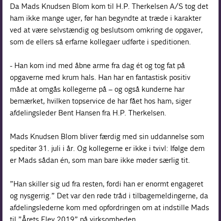
Da Mads Knudsen Blom kom til H.P. Therkelsen A/S tog det
ham ikke mange uger, før han begyndte at træde i karakter
ved at være selvstændig og beslutsom omkring de opgaver,
som de ellers så erfarne kollegaer udførte i speditionen.
- Han kom ind med åbne arme fra dag ét og tog fat på
opgaverne med krum hals. Han har en fantastisk positiv
måde at omgås kollegerne på – og også kunderne har
bemærket, hvilken topservice de har fået hos ham, siger
afdelingsleder Bent Hansen fra H.P. Therkelsen.
Mads Knudsen Blom bliver færdig med sin uddannelse som
speditør 31. juli i år. Og kollegerne er ikke i tvivl: Ifølge dem
er Mads sådan én, som man bare ikke møder særlig tit.
”Han skiller sig ud fra resten, fordi han er enormt engageret
og nysgerrig.” Det var den røde tråd i tilbagemeldingerne, da
afdelingslederne kom med opfordringen om at indstille Mads
til ”Årets Elev 2019” på virksomheden.