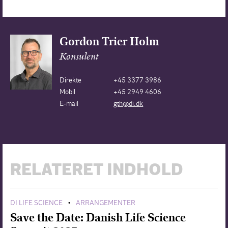
Gordon Trier Holm
Konsulent
Direkte
+45 3377 3986
Mobil
+45 2949 4606
E-mail
gth@di.dk
RELATERET INDHOLD
DI LIFE SCIENCE
ARRANGEMENTER
•
Save the Date: Danish Life Science