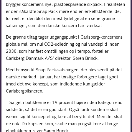
bryggerikoncernens nye, plastbesparende sixpack. I realiteten
er den såkaldte Snap Pack mere end en enkeltstående idé,
for reelt er den blot den mest tydelige af en serie grønne
satsninger, som den danske koncern har iværksat.
De grønne tiltag tager udgangspunkt i Carlsberg-koncernens
globale mål om nul CO2-udledning og nul vandspild inden
2030, som har fået omstillingen op i tempo, fortæller
Carlsberg Danmark A/S’ direktør, Søren Brinck.
Med hensyn til Snap Pack-satsningen, der blev sendt på det
danske marked i januar, har tørstige forbrugere taget godt
imod det nye koncept, som indledende kun gælder
Carlsbergpilsneren.
– Salget i butikkerne er 19 procent højere i den kategori end
sidste år, så det er en god start. Også fordi kunderne skal
vænne sig til konceptet og lære af benytte det. Men det skal
de nok. Da kapslen kom, skulle man jo også lære at bruge
øloplukkeren, siger Søren Brinck.