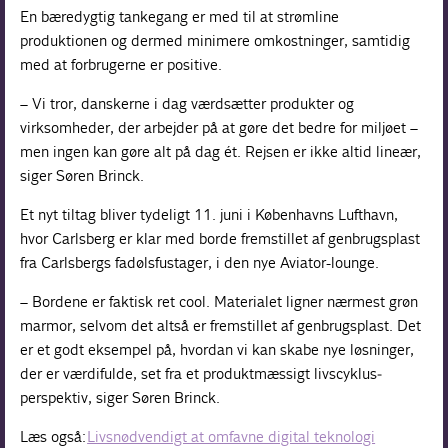
En bæredygtig tankegang er med til at strømline
produktionen og dermed minimere omkostninger, samtidig
med at forbrugerne er positive.
– Vi tror, danskerne i dag værdsætter produkter og
virksomheder, der arbejder på at gøre det bedre for miljøet –
men ingen kan gøre alt på dag ét. Rejsen er ikke altid lineær,
siger Søren Brinck.
Et nyt tiltag bliver tydeligt 11. juni i Københavns Lufthavn,
hvor Carlsberg er klar med borde fremstillet af genbrugsplast
fra Carlsbergs fadølsfustager, i den nye Aviator-lounge.
– Bordene er faktisk ret cool. Materialet ligner nærmest grøn
marmor, selvom det altså er fremstillet af genbrugsplast. Det
er et godt eksempel på, hvordan vi kan skabe nye løsninger,
der er værdifulde, set fra et produktmæssigt livscyklus­
perspektiv, siger Søren Brinck.
Læs også:
Livsnødvendigt at omfavne digital teknologi