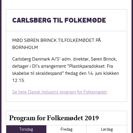
CARLSBERG TIL FOLKEMØDE
MØD SØREN BRINCK TIL FOLKEMØDET PÅ
BORNHOLM
Carlsberg Danmark A/S’ adm. direktør, Søren Brinck,
deltager i DI’s arrangement ”Plastikparadokset: Fra
skabelse til skraldespand” fredag den 14. juni klokken
12.15.
Se hele Dansk Industris program for Folkemødet
.
Program for Folkemødet 2019
Torsdag
Fredag
Lørdag