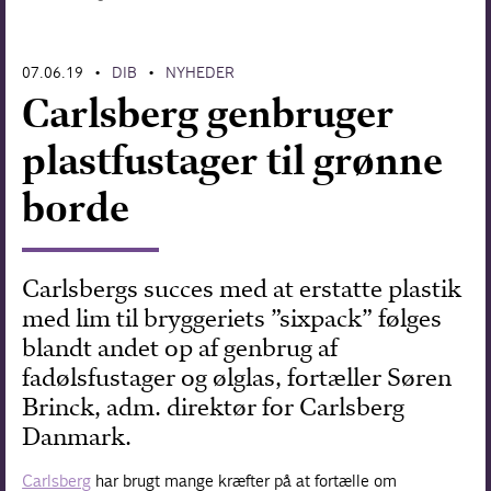
Forskning
07.06.19
DIB
NYHEDER
•
•
Carlsberg genbruger
plastfustager til grønne
borde
Carlsbergs succes med at erstatte plastik
med lim til bryggeriets ”sixpack” følges
blandt andet op af genbrug af
fadølsfustager og ølglas, fortæller Søren
Brinck, adm. direktør for Carlsberg
Danmark.
Carlsberg
har brugt mange kræfter på at fortælle om