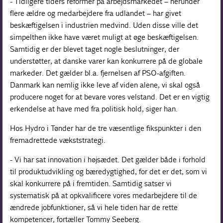
- Tidligere tiders reformer på arbejdsmarkedet – herunder
flere ældre og medarbejdere fra udlandet – har givet
beskæftigelsen i industrien medvind. Uden disse ville det
simpelthen ikke have været muligt at øge beskæftigelsen.
Samtidig er der blevet taget nogle beslutninger, der
understøtter, at danske varer kan konkurrere på de globale
markeder. Det gælder bl.a. fjernelsen af PSO-afgiften.
Danmark kan nemlig ikke leve af viden alene, vi skal også
producere noget for at bevare vores velstand. Det er en vigtig
erkendelse at have med fra politisk hold, siger han.
Hos Hydro i Tønder har de tre væsentlige fikspunkter i den
fremadrettede vækststrategi.
- Vi har sat innovation i højsædet. Det gælder både i forhold
til produktudvikling og bæredygtighed, for det er det, som vi
skal konkurrere på i fremtiden. Samtidig satser vi
systematisk på at opkvalificere vores medarbejdere til de
ændrede jobfunktioner, så vi hele tiden har de rette
kompetencer, fortæller Tommy Seeberg.