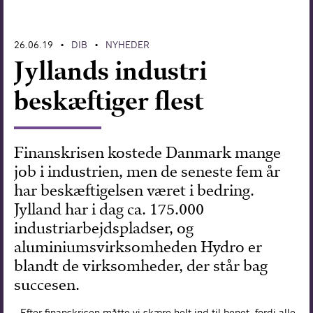
Forskning
26.06.19
DIB
NYHEDER
•
•
Jyllands industri
beskæftiger flest
Finanskrisen kostede Danmark mange
job i industrien, men de seneste fem år
har beskæftigelsen været i bedring.
Jylland har i dag ca. 175.000
industriarbejdspladser, og
aluminiumsvirksomheden Hydro er
blandt de virksomheder, der står bag
succesen.
- Efter finanskrisen måtte vi skære helt ind til benet, fordi alle