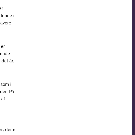
er
dende i
lavere
 er
mende
ndet år,
 som i
der. På
 af
r, der er