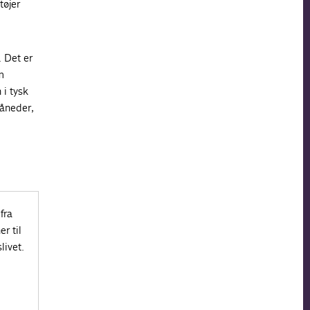
tøjer
. Det er
m
 i tysk
måneder,
fra
r til
livet.