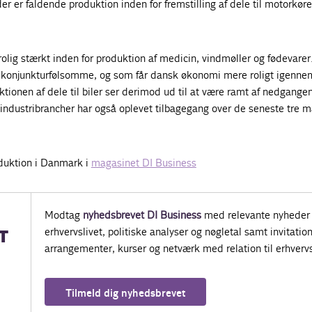
r er faldende produktion inden for fremstilling af dele til motorkøre
trolig stærkt inden for produktion af medicin, vindmøller og fødevarer
 konjunkturfølsomme, og som får dansk økonomi mere roligt igenne
ktionen af dele til biler ser derimod ud til at være ramt af nedgangen
e industribrancher har også oplevet tilbagegang over de seneste tre 
uktion i Danmark i
magasinet DI Business
Modtag
nyhedsbrevet DI Business
med relevante nyheder 
erhvervslivet, politiske analyser og nøgletal samt invitatione
T
arrangementer, kurser og netværk med relation til erhvervs
Tilmeld dig nyhedsbrevet