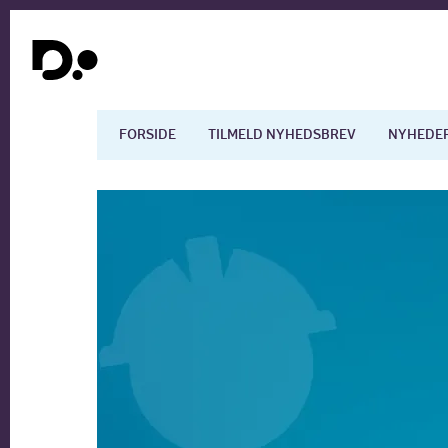
FORSIDE
TILMELD NYHEDSBREV
NYHEDE
Dansk økonomi
Digita
Arbejdsmarkedet
Uddan