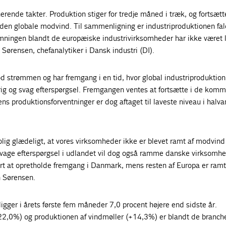
nerende takter. Produktion stiger for tredje måned i træk, og fortsætt
en globale modvind. Til sammenligning er industriproduktionen fal
mningen blandt de europæiske industrivirksomheder har ikke været 
 Sørensen, chefanalytiker i Dansk industri (DI).
d strømmen og har fremgang i en tid, hvor global industriproduktion
rig og svag efterspørgsel. Fremgangen ventes at fortsætte i de kom
s produktionsforventninger er dog aftaget til laveste niveau i halva
trolig glædeligt, at vores virksomheder ikke er blevet ramt af modvind
svage efterspørgsel i udlandet vil dog også ramme danske virksomhe
ært at opretholde fremgang i Danmark, mens resten af Europa er ramt
n Sørensen.
ligger i årets første fem måneder 7,0 procent højere end sidste år.
22,0%) og produktionen af vindmøller (+14,3%) er blandt de branche