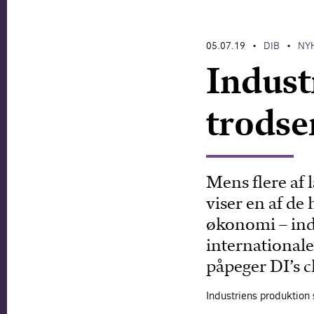
05.07.19
DIB
NY
•
•
Indust
trodse
Mens flere af
viser en af de
økonomi – ind
international
påpeger DI’s c
Industriens produktion 