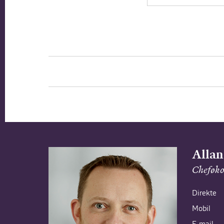
Allan
Cheføk
Direkte
Mobil
E-mail