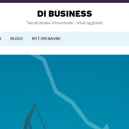
DI BUSINESS
Tæt på danske virksomheder - lokalt og globalt
R
BLOGS
NYT OM NAVNE
lisering
International økonomi
nelse
Europapolitik