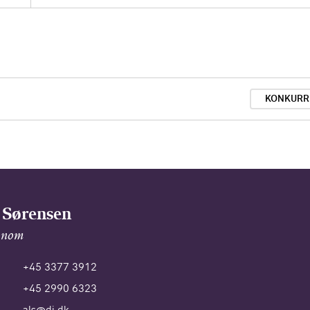
KONKURR
 Sørensen
onom
+45 3377 3912
+45 2990 6323
als@di.dk