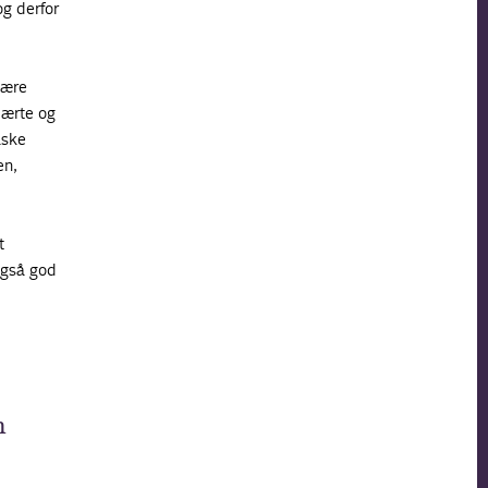
g derfor
være
lærte og
åske
en,
t
også god
n