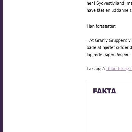
her i Sydvestjylland, m
have fået en uddannelse 
Han fortsætter:
- At Granly Gruppens v
både at hjertet sidder 
faglærte, siger Jesper 
Læs også:
Robotter og t
FAKTA