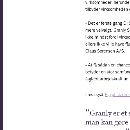
virksomheder, herunder
tilbyder virksomheden o
- Det er første gang DI
mere velvalgt. Granly S
ikke mindst fordi virk
ellers ikke ville have f
Claus Sørensen A/S.
- At få sådan en chance 
betyder en stor samfund
faglært arbejdskraft ud 
Læs også:
Egyptisk dire
Granly er et
man kan gøre 