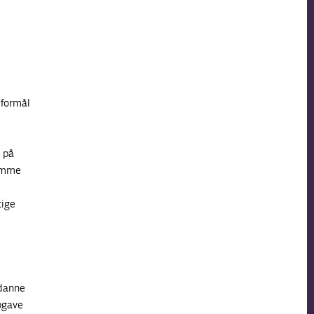
 formål
 på
samme
tige
ddanne
pgave