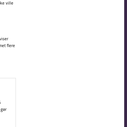
ke ville
viser
net flere
5
 gør