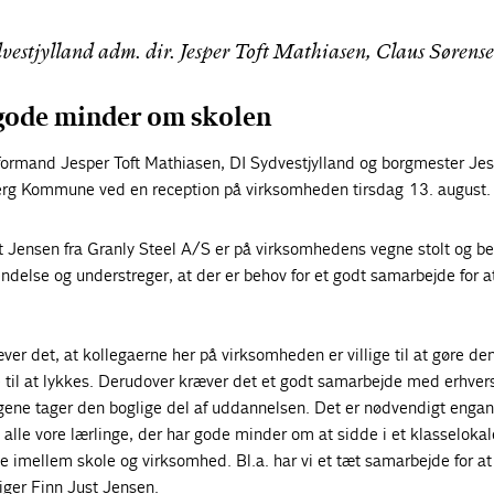
estjylland adm. dir. Jesper Toft Mathiasen, Claus Søren
 gode minder om skolen
 formand Jesper Toft Mathiasen, DI Sydvestjylland og borgmester Je
erg Kommune ved en reception på virksomheden tirsdag 13. august.
t Jensen fra Granly Steel A/S er på virksomhedens vegne stolt og b
ndelse og understreger, at der er behov for et godt samarbejde for at
ver det, at kollegaerne her på virksomheden er villige til at gøre de
ne til at lykkes. Derudover kræver det et godt samarbejde med erhver
ngene tager den boglige del af uddannelsen. Det er nødvendigt enga
e alle vore lærlinge, der har gode minder om at sidde i et klasselokal
e imellem skole og virksomhed. Bl.a. har vi et tæt samarbejde for a
siger Finn Just Jensen.