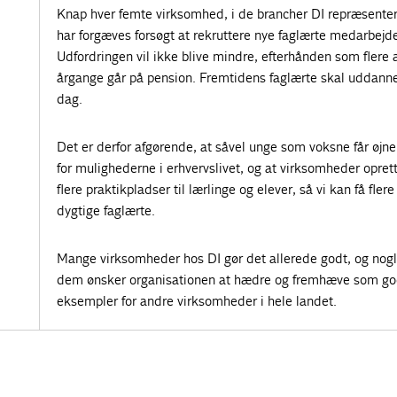
Knap hver femte virksomhed, i de brancher DI repræsenter
har forgæves forsøgt at rekruttere nye faglærte medarbejde
Udfordringen vil ikke blive mindre, efterhånden som flere 
årgange går på pension. Fremtidens faglærte skal uddanne
dag.
Det er derfor afgørende, at såvel unge som voksne får øjn
for mulighederne i erhvervslivet, og at virksomheder opret
flere praktikpladser til lærlinge og elever, så vi kan få flere
dygtige faglærte.
Mange virksomheder hos DI gør det allerede godt, og nogl
dem ønsker organisationen at hædre og fremhæve som g
eksempler for andre virksomheder i hele landet.