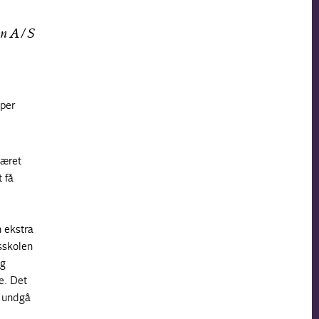
sen A/S
sper
eæret
 få
n ekstra
sskolen
ng
e. Det
t undgå