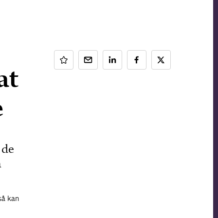
at
e
 de
n
så kan