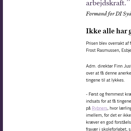
arbejdskraft.
Formand for DI Sydv
Ikke alle har
Prisen blev overrakt af
Frost Rasmussen, Esbj
Adm. direktør Finn Jus
over at få denne anerke
tingene til at lykkes.
- Først og fremmest kræ
indsats for at få tinge
på
Rybners
, hvor lærli
imellem, for det er ikk
kræver en god forståels
fravær i skoleforløbet, 