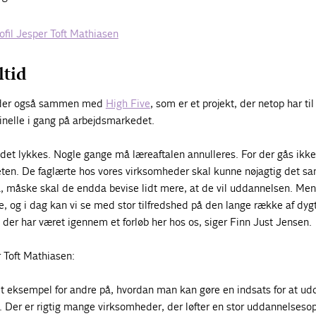
fil Jesper Toft Mathiasen
ltid
ejder også sammen med
High Five
, som er et projekt, der netop har til
minelle i gang på arbejdsmarkedet.
 det lykkes. Nogle gange må læreaftalen annulleres. For der gås ikke
ten. De faglærte hos vores virksomheder skal kunne nøjagtig det 
a, måske skal de endda bevise lidt mere, at de vil uddannelsen. Men
te, og i dag kan vi se med stor tilfredshed på den lange række af dyg
der har været igennem et forløb her hos os, siger Finn Just Jensen.
 Toft Mathiasen:
odt eksempel for andre på, hvordan man kan gøre en indsats for at u
. Der er rigtig mange virksomheder, der løfter en stor uddannelseso