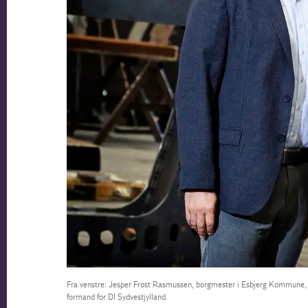
Fra venstre: Jesper Frost Rasmussen, borgmester i Esbjerg Kommune, F
formand for DI Sydvestjylland.