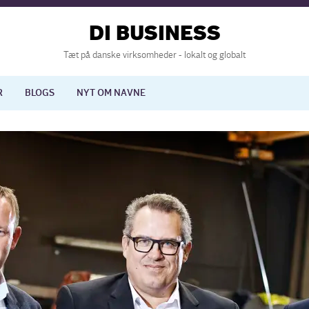
DI BUSINESS
Tæt på danske virksomheder - lokalt og globalt
R
BLOGS
NYT OM NAVNE
lisering
International økonomi
nelse
Europapolitik