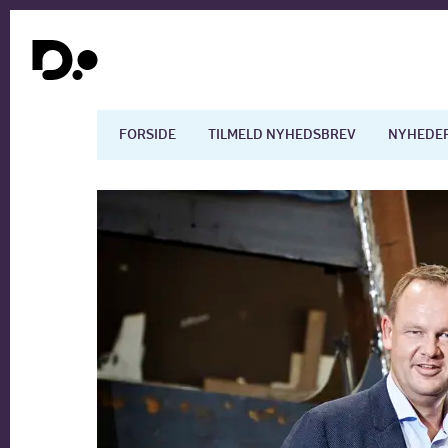
FORSIDE
TILMELD NYHEDSBREV
NYHEDE
Dansk økonomi
Digita
Arbejdsmarkedet
Uddan