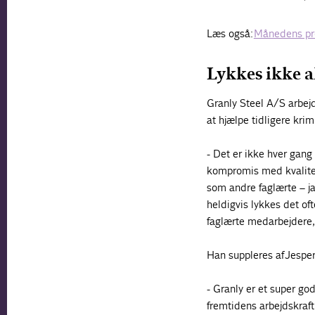
Læs også:
Månedens pro
Lykkes ikke a
Granly Steel A/S arb
at hjælpe tidligere kri
- Det er ikke hver gang
kompromis med kvalite
som andre faglærte – j
heldigvis lykkes det of
faglærte medarbejdere, 
Han suppleres af Jesper
- Granly er et super g
fremtidens arbejdskraft