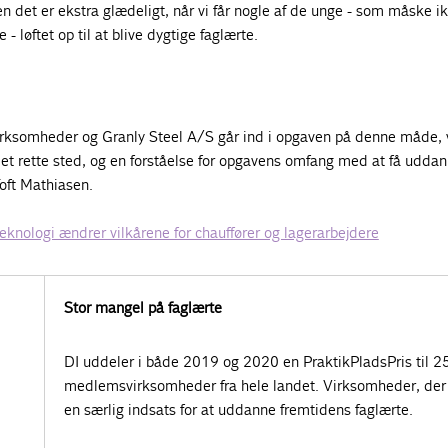
en det er ekstra glædeligt, når vi får nogle af de unge - som måske ik
- løftet op til at blive dygtige faglærte.
irksomheder og Granly Steel A/S går ind i opgaven på denne måde, 
det rette sted, og en forståelse for opgavens omfang med at få uddan
Toft Mathiasen.
eknologi ændrer vilkårene for chauffører og lagerarbejdere
Stor mangel på faglærte
DI uddeler i både 2019 og 2020 en PraktikPladsPris til 2
medlemsvirksomheder fra hele landet. Virksomheder, der
en særlig indsats for at uddanne fremtidens faglærte.