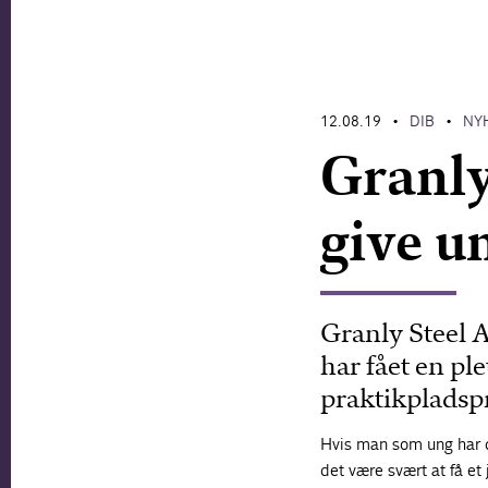
12.08.19
DIB
NY
•
•
Granly
give u
Granly Steel A
har fået en ple
praktikpladspr
Hvis man som ung har d
det være svært at få e