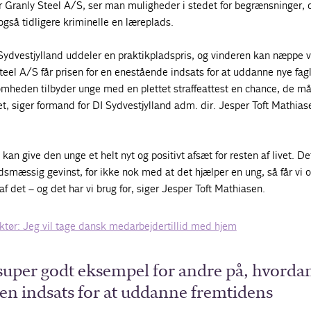
 Granly Steel A/S, ser man muligheder i stedet for begrænsninger, o
gså tidligere kriminelle en læreplads.
 Sydvestjylland uddeler en praktikpladspris, og vinderen kan næppe 
teel A/S får prisen for en enestående indsats for at uddanne nye fag
somheden tilbyder unge med en plettet straffeattest en chance, de m
ået, siger formand for DI Sydvestjylland adm. dir. Jesper Toft Mathias
kan give den unge et helt nyt og positivt afsæt for resten af livet. De
smæssig gevinst, for ikke nok med at det hjælper en ung, så får vi 
af det – og det har vi brug for, siger Jesper Toft Mathiasen.
ktør: Jeg vil tage dansk medarbejdertillid med hjem
 super godt eksempel for andre på, hvorda
en indsats for at uddanne fremtidens