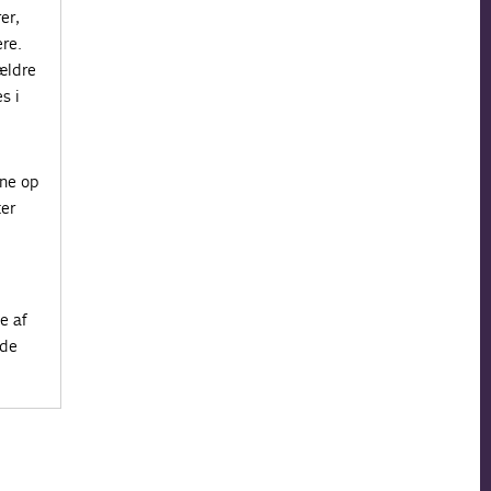
er,
re.
ældre
s i
ene op
ter
e af
ode