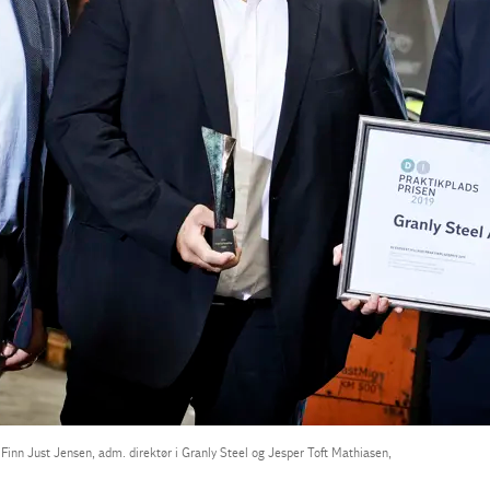
inn Just Jensen, adm. direktør i Granly Steel og Jesper Toft Mathiasen,