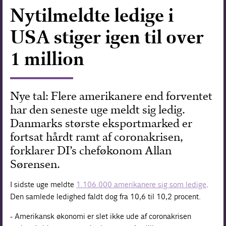
Nytilmeldte ledige i
Forskning
USA stiger igen til over
1 million
Nye tal: Flere amerikanere end forventet
har den seneste uge meldt sig ledig.
Danmarks største eksportmarked er
fortsat hårdt ramt af coronakrisen,
forklarer DI’s cheføkonom Allan
Sørensen.
I sidste uge meldte
1.106.000 amerikanere sig som ledige
.
Den samlede ledighed faldt dog fra 10,6 til 10,2 procent.
- Amerikansk økonomi er slet ikke ude af coronakrisen