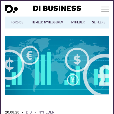
DI BUSINESS
FORSIDE
TILMELD NYHEDSBREV
NYHEDER
SE FLERE
BLOGS
N
Dansk økonomi
Digitalisering
International økonomi
Arbejdsmiljø
Arbejdsmarkedet
Uddannelse
Europapolitik
20.08.20
DIB
NYHEDER
•
•