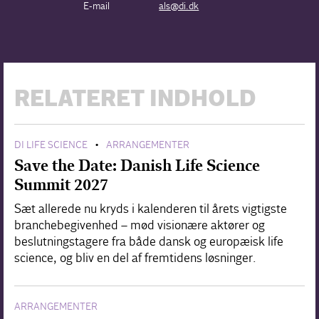
E-mail
als@di.dk
RELATERET INDHOLD
DI LIFE SCIENCE
ARRANGEMENTER
•
Save the Date: Danish Life Science
Summit 2027
Sæt allerede nu kryds i kalenderen til årets vigtigste
branchebegivenhed – mød visionære aktører og
beslutningstagere fra både dansk og europæisk life
science, og bliv en del af fremtidens løsninger.
ARRANGEMENTER