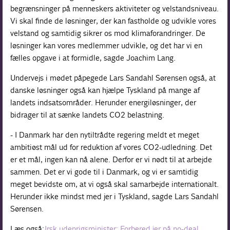
begrænsninger på menneskers aktiviteter og velstandsniveau.
Vi skal finde de løsninger, der kan fastholde og udvikle vores
velstand og samtidig sikrer os mod klimaforandringer. De
løsninger kan vores medlemmer udvikle, og det har vi en
fælles opgave i at formidle, sagde Joachim Lang.
Undervejs i mødet påpegede Lars Sandahl Sørensen også, at
danske løsninger også kan hjælpe Tyskland på mange af
landets indsatsområder. Herunder energiløsninger, der
bidrager til at sænke landets CO2 belastning.
- I Danmark har den nytiltrådte regering meldt et meget
ambitiøst mål ud for reduktion af vores CO2-udledning. Det
er et mål, ingen kan nå alene. Derfor er vi nødt til at arbejde
sammen. Det er vi gode til i Danmark, og vi er samtidig
meget bevidste om, at vi også skal samarbejde internationalt.
Herunder ikke mindst med jer i Tyskland, sagde Lars Sandahl
Sørensen.
Læs også:
Irsk udenrigsminister: Forbered jer på no-deal