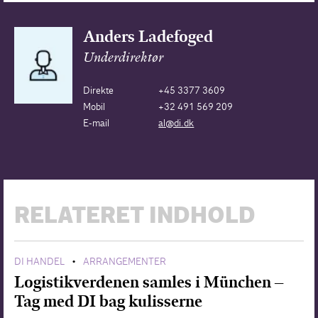
Anders Ladefoged
Underdirektør
Direkte
+45 3377 3609
Mobil
+32 491 569 209
E-mail
al@di.dk
RELATERET INDHOLD
DI HANDEL
ARRANGEMENTER
•
Logistikverdenen samles i München –
Tag med DI bag kulisserne