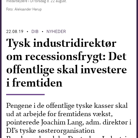
medarbejdere i DI torsdag d. 22 august.
Foto: Aleksander Hørup
Forskning
22.08.19
DIB
NYHEDER
•
•
Tysk industridirektør
om recessionsfrygt: Det
offentlige skal investere
i fremtiden
Pengene i de offentlige tyske kasser skal
ud at arbejde for fremtidens vækst,
pointerede Joachim Lang, adm. direktør i
DI’s tyske søsterorganisation