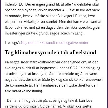
indenfor EU. Der er ingen grund til, at alle 16 delstater skal
opfinde den dybe tallerken indenfor AI. Faktisk bør det være
et område, hvor vi måske skaber 3 klynger i Europa, hvor
ekspertisen virkelig bliver samlet. Men det kan være svært at
få politisk medvind på en dagsorden, der ikke specifikt giver
investeringer på tysk grund, sagde Joachim Lang.
Læs også:
Nej, det er ikke sundt med negative renter
Tag klimahensyn uden tab af velstand
På begge sider af frokostbordet var der enighed om, at der
skal tages skridt til at begrænse klodens CO2 udledning, og
at udviklingen af løsninger på dette område også bør være
noget af det, der sikrer både tysk og dansk konkurrenceevne i
de kommende år. Her fremhævede den tyske direktør den
amerikanske indstilling.
- De har en indgroet tro på, at penge og teknik kan løse
verdens udfordringer. Og de har ret. Vi skal ikke sætte