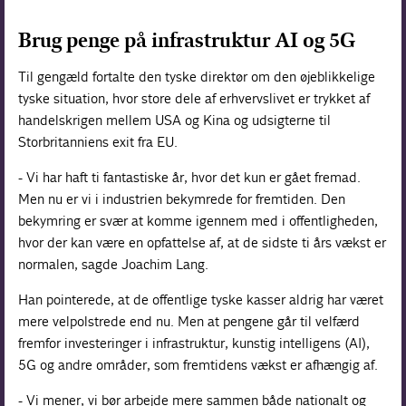
Brug penge på infrastruktur AI og 5G
Til gengæld fortalte den tyske direktør om den øjeblikkelige
tyske situation, hvor store dele af erhvervslivet er trykket af
handelskrigen mellem USA og Kina og udsigterne til
Storbritanniens exit fra EU.
- Vi har haft ti fantastiske år, hvor det kun er gået fremad.
Men nu er vi i industrien bekymrede for fremtiden. Den
bekymring er svær at komme igennem med i offentligheden,
hvor der kan være en opfattelse af, at de sidste ti års vækst er
normalen, sagde Joachim Lang.
Han pointerede, at de offentlige tyske kasser aldrig har været
mere velpolstrede end nu. Men at pengene går til velfærd
fremfor investeringer i infrastruktur, kunstig intelligens (AI),
5G og andre områder, som fremtidens vækst er afhængig af.
- Vi mener, vi bør arbejde mere sammen både nationalt og