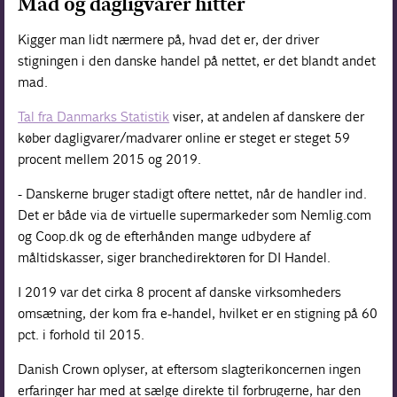
Mad og dagligvarer hitter
Kigger man lidt nærmere på, hvad det er, der driver
stigningen i den danske handel på nettet, er det blandt andet
mad.
Tal fra Danmarks Statistik
viser, at andelen af danskere der
køber dagligvarer/madvarer online er steget er steget 59
procent mellem 2015 og 2019.
- Danskerne bruger stadigt oftere nettet, når de handler ind.
Det er både via de virtuelle supermarkeder som Nemlig.com
og Coop.dk og de efterhånden mange udbydere af
måltidskasser, siger branchedirektøren for DI Handel.
I 2019 var det cirka 8 procent af danske virksomheders
omsætning, der kom fra e-handel, hvilket er en stigning på 60
pct. i forhold til 2015.
Danish Crown oplyser, at eftersom slagterikoncernen ingen
erfaringer har med at sælge direkte til forbrugerne, har den