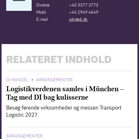
Direkte
+45 3377 3773
Mobil
+45 2949 4649
E-mail
sdy@di.dk
RELATERET INDHOLD
DI HANDEL
ARRANGEMENTER
•
Logistikverdenen samles i München –
Tag med DI bag kulisserne
Besøg førende virksomheder og messen Transport
Logistic 2027.
ARRANGEMENTER