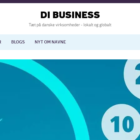
DI BUSINESS
Tæt på danske virksomheder - lokalt og globalt
R
BLOGS
NYT OM NAVNE
lisering
International økonomi
nelse
Europapolitik