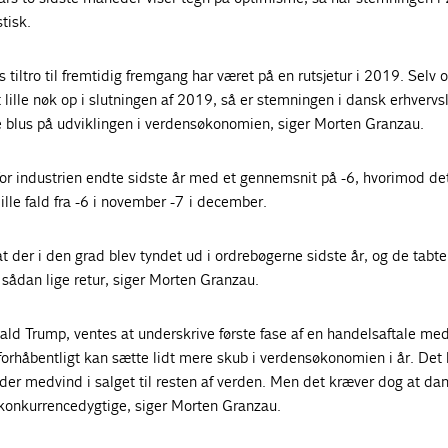
tisk.
tiltro til fremtidig fremgang har været på en rutsjetur i 2019. Selv 
 lille nøk op i slutningen af 2019, så er stemningen i dansk erhvervsl
e blus på udviklingen i verdensøkonomien, siger Morten Granzau.
for industrien endte sidste år med et gennemsnit på -6, hvorimod de
lille fald fra -6 i november -7 i december.
at der i den grad blev tyndet ud i ordrebøgerne sidste år, og de tabte
ådan lige retur, siger Morten Granzau.
ald Trump, ventes at underskrive første fase af en handelsaftale me
 forhåbentligt kan sætte lidt mere skub i verdensøkonomien i år. Det
der medvind i salget til resten af verden. Men det kræver dog at da
 konkurrencedygtige, siger Morten Granzau.