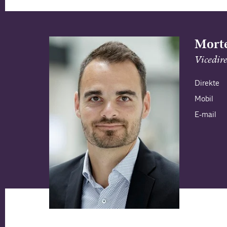
Morte
Vicedir
Direkte
Mobil
E-mail