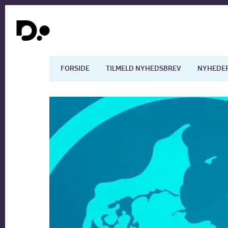
FORSIDE
TILMELD NYHEDSBREV
NYHEDE
Dansk økonomi
Digita
Arbejdsmarkedet
Uddan