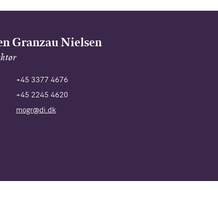
n Granzau Nielsen
ektør
+45 3377 4676
+45 2245 4620
mogr@di.dk