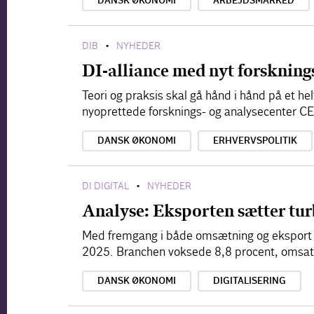
DANSK ØKONOMI
ARBEJDSMARKED
DIB
NYHEDER
•
DI-alliance med nyt forskning
Teori og praksis skal gå hånd i hånd på et he
nyoprettede forsknings- og analysecenter C
DANSK ØKONOMI
ERHVERVSPOLITIK
DI DIGITAL
NYHEDER
•
Analyse: Eksporten sætter tur
Med fremgang i både omsætning og eksport nå
2025. Branchen voksede 8,8 procent, omsatte
DANSK ØKONOMI
DIGITALISERING