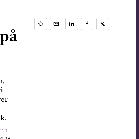
 på
n,
it
rer
ik.
019.
 2019