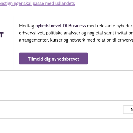
ønstigninger skal passe med udlandets
Modtag
nyhedsbrevet DI Business
med relevante nyheder 
erhvervslivet, politiske analyser og nøgletal samt invitatione
T
arrangementer, kurser og netværk med relation til erhvervs
Tilmeld dig nyhedsbrevet
I