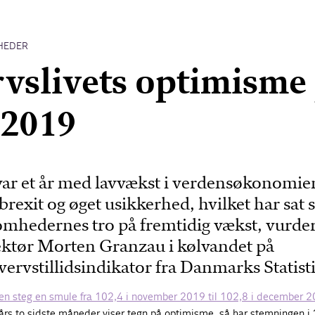
HEDER
vslivets optimisme
 2019
 var et år med lavvækst i verdensøkonomie
brexit og øget usikkerhed, hvilket har sat s
omhedernes tro på fremtidig vækst, vurde
ektør Morten Granzau i kølvandet på
vervstillidsindikator fra Danmarks Statist
oren steg en smule fra 102,4 i november 2019 til 102,8 i december 2
års to sidste måneder viser tegn på optimisme, så har stemningen i