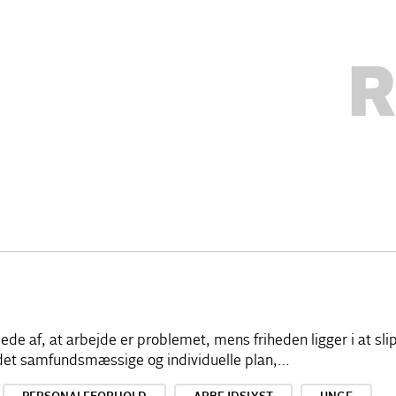
R
illede af, at arbejde er problemet, mens friheden ligger i at sl
å det samfundsmæssige og individuelle plan,…