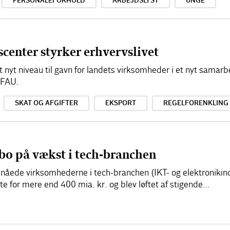
PERSONALEFORHOLD
ARBEJDSLYST
UNGE
scenter styrker erhvervslivet
lt nyt niveau til gavn for landets virksomheder i et nyt sama
EFAU.
SKAT OG AFGIFTER
EKSPORT
REGELFORENKLING
bo på vækst i tech-branchen
ede virksomhederne i tech-branchen (IKT- og elektronikindu
 for mere end 400 mia. kr. og blev løftet af stigende…