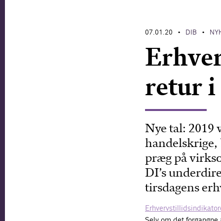
07.01.20
DIB
NY
•
•
Erhver
retur i
Nye tal: 2019
handelskrige, 
præg på virks
DI’s underdir
tirsdagens erh
Erhvervstillidsindikat
Selv om det forgangne 