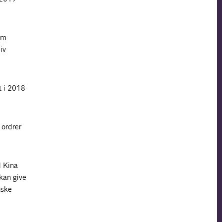
om
iv
t i 2018
 ordrer
d Kina
 kan give
nske