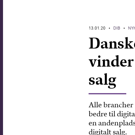
13.01.20
DIB
NY
•
•
Dansk
vinder
salg
Alle brancher
bedre til digi
en andenplads
digitalt salg.