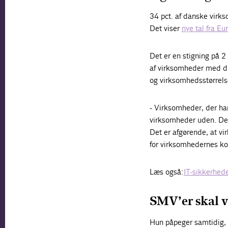
34 pct. af danske virk
Det viser
nye tal fra E
Det er en stigning på 2
af virksomheder med dig
og virksomhedsstørrelse
- Virksomheder, der har
virksomheder uden. Derf
Det er afgørende, at vi
for virksomhedernes kon
Læs også:
IT-sikkerhed
SMV’er skal v
Hun påpeger samtidig, a