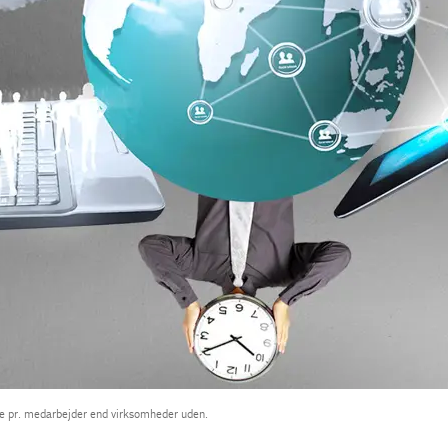
re pr. medarbejder end virksomheder uden.