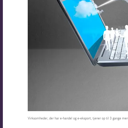
Virksomheder, der har e-handel og e-eksport, tjener op til 3 gange me