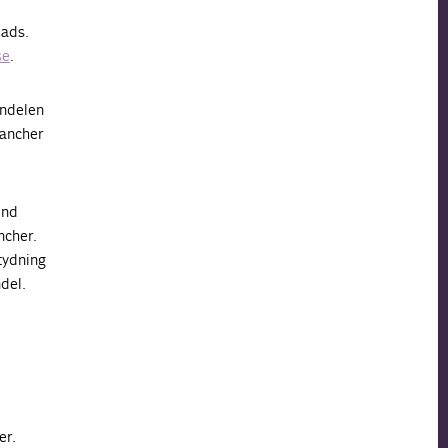
lads.
se
.
andelen
rancher
end
ncher.
tydning
ndel.
er.