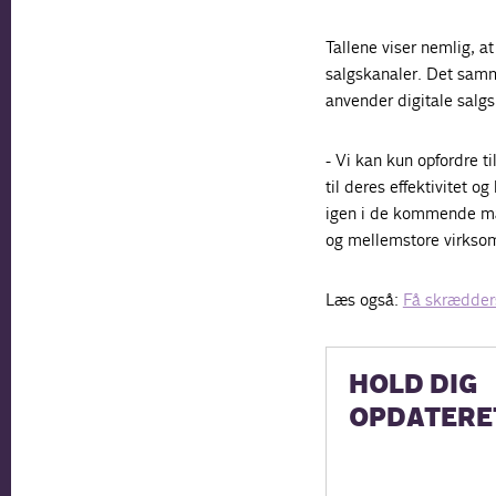
Tallene viser nemlig, a
salgskanaler. Det samm
anvender digitale salgs
- Vi kan kun opfordre ti
til deres effektivitet 
igen i de kommende måne
og mellemstore virksom
Læs også:
Få skræddersy
HOLD DIG
OPDATERE