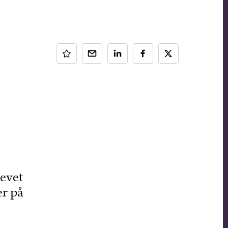
levet
er på