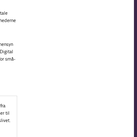
tale
mhederne
 hensyn
Digital
for små-
fra
r til
livet.