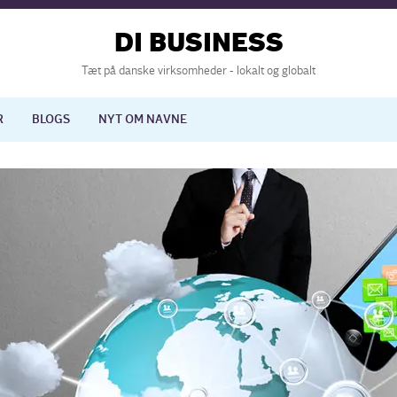
DI BUSINESS
Tæt på danske virksomheder - lokalt og globalt
R
BLOGS
NYT OM NAVNE
lisering
International økonomi
nelse
Europapolitik