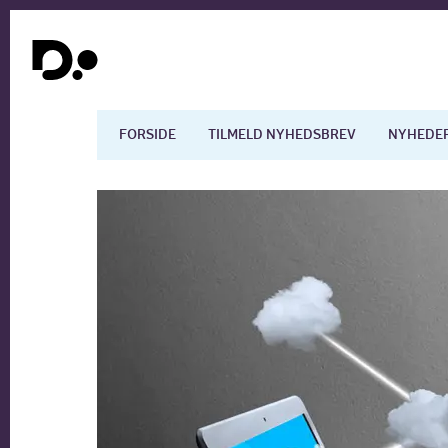
FORSIDE
TILMELD NYHEDSBREV
NYHEDE
Dansk økonomi
Digita
Arbejdsmarkedet
Uddan