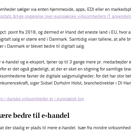
somheder sælger via enten hjemmeside, apps, EDI eller en markedsp
urostats årlige opgørelse over europæiske virksomheders IT anvendel
 pct. point fra 2018, og dermed er Irland det eneste land i EU, hvor 
italt salg er større end i Danmark. Samtidig viser tallene, at alle b
r i Danmark er blevet bedre til digitalt salg.
 e-handel og e-eksport, tjener op til 3 gange mere pr. medarbejder 
or er det også glædeligt, at der er sket en stigning for samtlige bra
rksomhederne favner de digitale salgsmuligheder, for det har stor be
kurrencekraft, siger Sidsel Dyrholm Holst, branchedirektør i DI Ha
en i danske virksomheder er i europæisk top
ære bedre til e-handel
t der stadig er plads til mere e-handel. Især fra mindre virksomhed