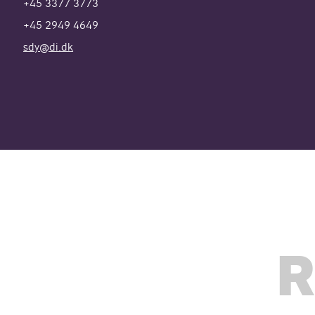
+45 3377 3773
+45 2949 4649
sdy@di.dk
R