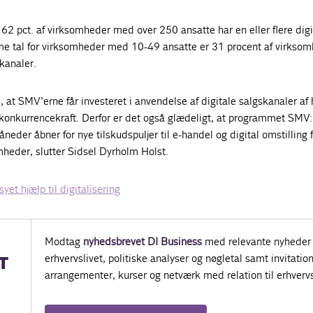
t 62 pct. af virksomheder med over 250 ansatte har en eller flere digi
e tal for virksomheder med 10-49 ansatte er 31 procent af virkso
kanaler.
l, at SMV’erne får investeret i anvendelse af digitale salgskanaler af
og konkurrencekraft. Derfor er det også glædeligt, at programmet SMV:
der åbner for nye tilskudspuljer til e-handel og digital omstilling 
heder, slutter Sidsel Dyrholm Holst.
et hjælp til digitalisering
Modtag
nyhedsbrevet DI Business
med relevante nyheder 
erhvervslivet, politiske analyser og nøgletal samt invitatione
T
arrangementer, kurser og netværk med relation til erhvervs