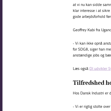
at vi nu kan sidde sam
klar interesse i at sik
gode arbejdsforhold føre
Geoffrey Kabi fra Ugand
- Vi kan ikke opnå anst
for SDG8, siger han me
anstændige jobs og bæ
Læs også:
DI udvikler S
Tilfredshed h
Hos Dansk Industri er d
- Vi er rigtig stolte ov