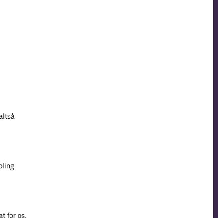
altså
bling
t for os,