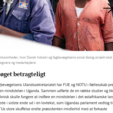
rksomheder, hvor Dansk Industri og fagbevægelsens social dialog-projekt skal 
sgivere og medarbejdere.
 øget betragteligt
agbevægelsens Ulandssekretariatet har FUE og NOTU i fællesskab pre
es en mindsteløn i Uganda. Sammen udførte de en række studier og bl
knisk skulle fungere at indføre en mindsteløn i det østafrikanske la
ede i sidste ende ud i en lovtekst, som Ugandas parlament vedtog ti
TUs store skuffelse endte præsidenten imidlertid med at forkaste