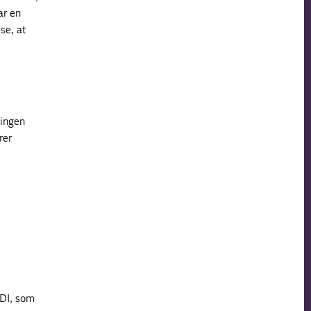
ar en
se, at
ningen
rer
 DI, som