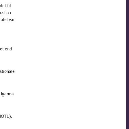
et til
usha i
otel var
det end
ationale
f Uganda
(NOTU),