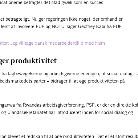
nisationerne betragter det stadigvæk som en succes.
øget betragteligt. Nu gør regeringen ikke noget, der omhandler
først at involvere FUE og NOTU, siger Geoffrey Kabi fra FUE.
ktør: Jeg vil tage dansk medarbejdertillid med hjem
er produktivitet
ra fagbevægelserne og arbejdsgiverne er enige i, at social dialog – 
ejdsmarkedets parter – bidrager til at øge produktiviteten på
anganwa fra Rwandas arbejdsgiverforening, PSF, er der en direkte ko
g Ulandssekretariatet har introduceret inden for social dialog og
log blevet et redskab til at øge produktiviteten. Det er et stort resulta