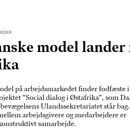
HEDER
nske model lander 
ika
del på arbejdsmarkedet finder fodfæste i
jektet ”Social dialog i Østafrika”, som D
gbevægelsens Ulandssekretariatet står bag.
mellem arbejdsgivere og medarbejdere er
konstruktivt samarbejde.