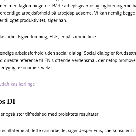
men med fagforeningerne. Både arbejdsgiverne og fagforeningerne h
re ordentlige arbejdsforhold på arbejdspladserne. Vi kan nemlig begge 
r til øget produktivitet, siger han.
as arbejdsgiverforening, FUE, er på samme linje:
ændige arbejdsforhold uden social dialog. Social dialog er forudsæt
d direkte reference til FN’s ottende Verdensmål, der netop promove
redygtig, økonomisk vækst.
ydafrikas lærlinge
os DI
er også stor tilfredshed med projektets resultater.
er resultaterne af dette samarbejde, siger Jesper Friis, chefkonsulent i