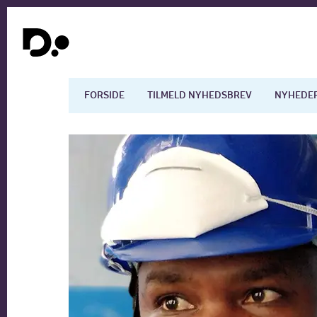
FORSIDE
TILMELD NYHEDSBREV
NYHEDE
Dansk økonomi
Digita
Arbejdsmarkedet
Uddan