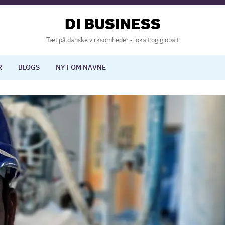
DI BUSINESS
Tæt på danske virksomheder - lokalt og globalt
R
BLOGS
NYT OM NAVNE
lisering
International økonomi
nelse
Europapolitik