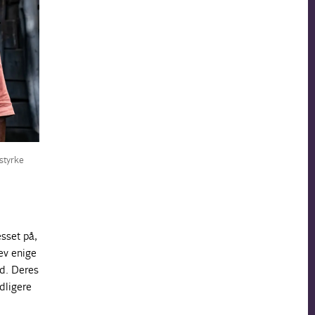
styrke
sset på,
ev enige
nd. Deres
dligere