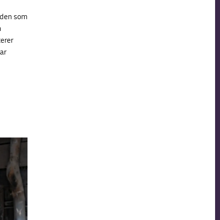
anden som
n
terer
ar