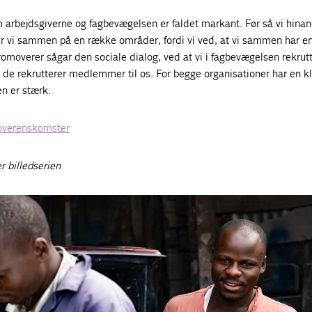
arbejdsgiverne og fagbevægelsen er faldet markant. Før så vi hin
er vi sammen på en række områder, fordi vi ved, at vi sammen har e
moverer sågar den sociale dialog, ved at vi i fagbevægelsen rekrut
de rekrutterer medlemmer til os. For begge organisationer har en kl
en er stærk.
overenskomster
r billedserien