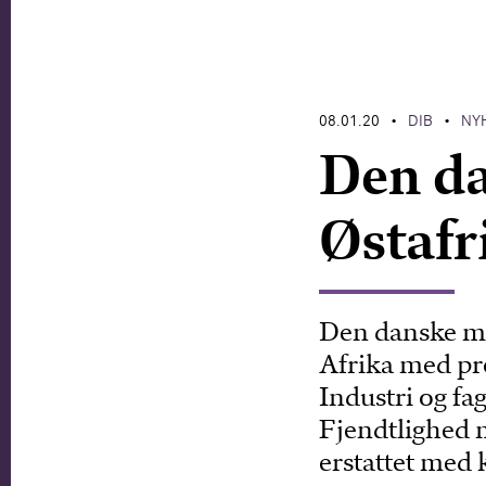
08.01.20
DIB
NY
•
•
Den da
Østafr
Den danske mo
Afrika med pro
Industri og fa
Fjendtlighed 
erstattet med 