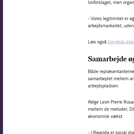
lovforslaget, men orga
- Vores legitimitet er 
arbejdsmarkedet, uden 
Læs også:
Egyptisk dire
Samarbejde øg
Både repræsentanterne f
samarbejdet mellem arb
arbejdspladsen.
Ifølge Leon Pierre Rus
mellem de metoder, DI o
økonomisk vækst.
- I Rwanda er social dia