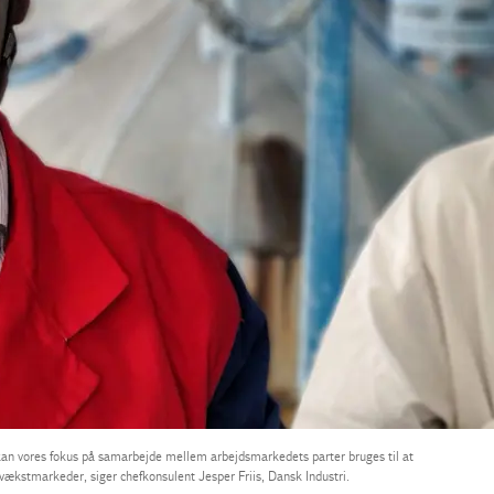
kan vores fokus på samarbejde mellem arbejdsmarkedets parter bruges til at
ækstmarkeder, siger chefkonsulent Jesper Friis, Dansk Industri.