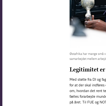
Østafrika har mange små vi
samarbejdet mellem arbejd
Legitimitet er
Med støtte fra DI og f
for at der skal indfør
om, hvordan det rent te
fælles forarbejde mund
på året. Til FUE og NO