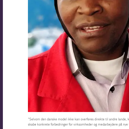
"Selvom den danske model ikke kan overføres direkte til andre lande, 
skabe konkrete forbedringer for virksomheder og medarbejdere på nye v