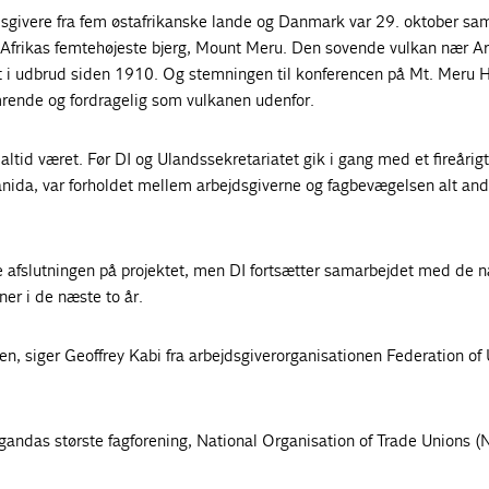
sgivere fra fem østafrikanske lande og Danmark var 29. oktober saml
f Afrikas femtehøjeste bjerg, Mount Meru. Den sovende vulkan nær Ar
t i udbrud siden 1910. Og stemningen til konferencen på Mt. Meru H
rende og fordragelig som vulkanen udenfor.
altid været. Før DI og Ulandssekretariatet gik i gang med et fireårigt
Danida, var forholdet mellem arbejdsgiverne og fagbevægelsen alt an
afslutningen på projektet, men DI fortsætter samarbejdet med de n
ner i de næste to år.
den, siger Geoffrey Kabi fra arbejdsgiverorganisationen Federation o
Ugandas største fagforening, National Organisation of Trade Unions 