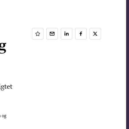
g
gtet
n og