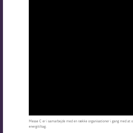
Messe C er i samarbejde med en række organisationer i gang med at org
energitiltag.