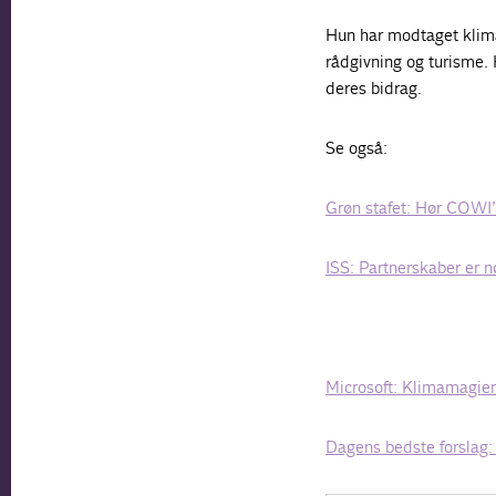
Hun har modtaget klim
rådgivning og turisme.
deres bidrag.
Se også:
Grøn stafet: Hør COWI’s
ISS: Partnerskaber er n
Microsoft: Klimamagien 
Dagens bedste forslag: