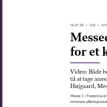
16.01.20
DIB
NY
•
•
Messed
for et 
Video: Både bo
til at tage an
Højgaard, Mess
Messe C i Fredericia er
minimere affaldsprodukt