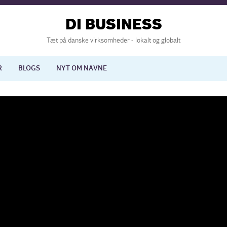
DI BUSINESS
Tæt på danske virksomheder - lokalt og globalt
R
BLOGS
NYT OM NAVNE
lisering
International økonomi
nelse
Europapolitik