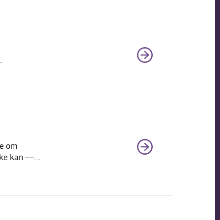
.
je om
 ikke kan —…