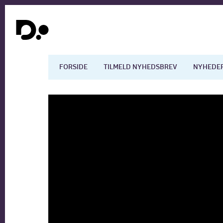
FORSIDE
TILMELD NYHEDSBREV
NYHEDE
Dansk økonomi
Digita
Arbejdsmarkedet
Uddan