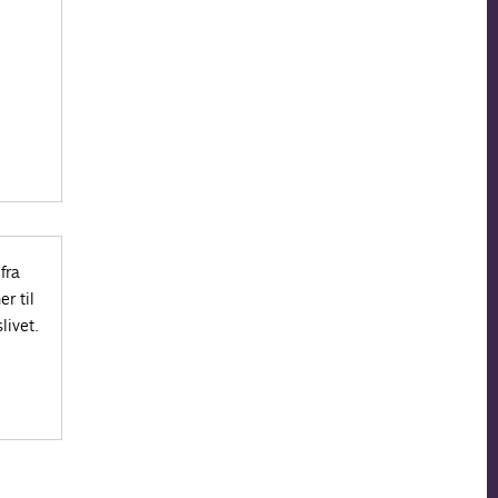
fra
r til
livet.