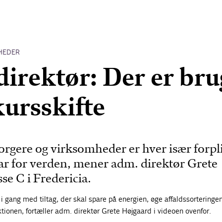
HEDER
irektør: Der er bru
kursskifte
rgere og virksomheder er hver især forpli
svar for verden, mener adm. direktør Grete
e C i Fredericia.
 i gang med tiltag, der skal spare på energien, øge affaldssorteringe
ionen, fortæller adm. direktør Grete Højgaard i videoen ovenfor.