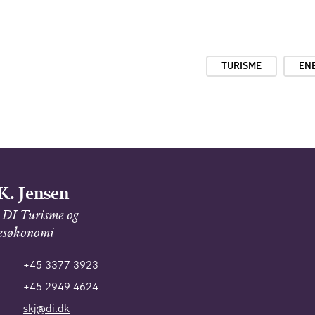
TURISME
EN
K. Jensen
 DI Turisme og
sesøkonomi
+45 3377 3923
+45 2949 4624
skj@di.dk