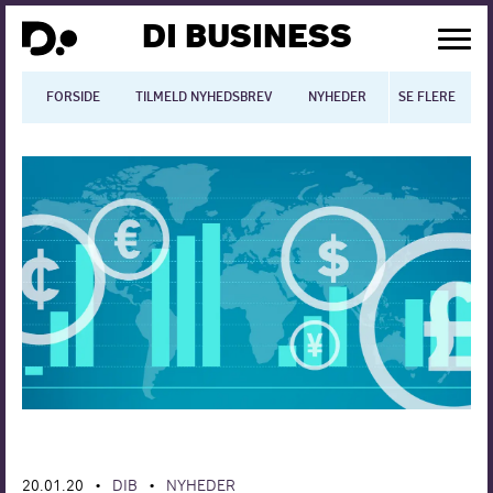
DI BUSINESS
FORSIDE
TILMELD NYHEDSBREV
NYHEDER
SE FLERE
BLOGS
N
Dansk økonomi
Digitalisering
International økonomi
Arbejdsmiljø
Arbejdsmarkedet
Uddannelse
Europapolitik
20.01.20
DIB
NYHEDER
•
•