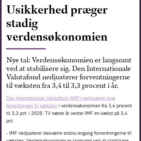
Usikkerhed præger
Forskning
stadig
verdensøkonomien
Nye tal: Verdensøkonomien er langsomt
ved at stabilisere sig. Den Internationale
Valutafond nedjusterer forventningerne
til væksten fra 3,4 til 3,3 procent i år.
Den Internationale Valutafond (IMF) nedjusterer sine
forventninger til væksten
i verdensøkonomien fra 3,4 procent
til 3,3 pct. i 2020. Til næste år venter IMF en vækst på 3,4
pct.
- IMF nedjusterer desværre endnu engang forventningerne til
væksten. Verdensøkonomien er langsomt ved at stabilisere