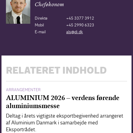
Cheføkonom
Direkte
+45 3377 3912
Mobil
+45 2990 6323
E-mail
als@di.dk
RELATERET INDHOLD
ARRANGEMENTER
ALUMINIUM 2026 – verdens førende
aluminiumsmesse
Deltag i årets vigtigste eksportbegivenhed arrangeret
af Aluminium Danmark i samarbejde med
Eksportrådet.