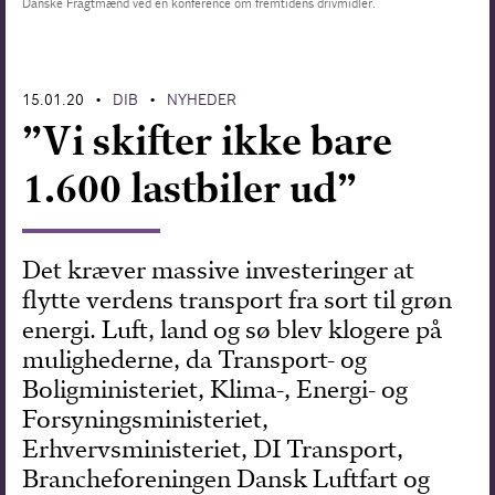
Danske Fragtmænd ved en konference om fremtidens drivmidler.
Forskning
15.01.20
DIB
NYHEDER
•
•
”Vi skifter ikke bare
1.600 lastbiler ud”
Det kræver massive investeringer at
flytte verdens transport fra sort til grøn
energi. Luft, land og sø blev klogere på
mulighederne, da Transport- og
Boligministeriet, Klima-, Energi- og
Forsyningsministeriet,
Erhvervsministeriet, DI Transport,
Brancheforeningen Dansk Luftfart og