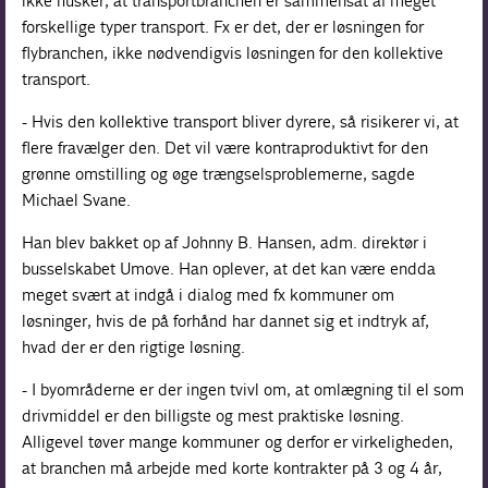
ikke husker, at transportbranchen er sammensat af meget
forskellige typer transport. Fx er det, der er løsningen for
flybranchen, ikke nødvendigvis løsningen for den kollektive
transport.
- Hvis den kollektive transport bliver dyrere, så risikerer vi, at
flere fravælger den. Det vil være kontraproduktivt for den
grønne omstilling og øge trængselsproblemerne, sagde
Michael Svane.
Han blev bakket op af Johnny B. Hansen, adm. direktør i
busselskabet Umove. Han oplever, at det kan være endda
meget svært at indgå i dialog med fx kommuner om
løsninger, hvis de på forhånd har dannet sig et indtryk af,
hvad der er den rigtige løsning.
- I byområderne er der ingen tvivl om, at omlægning til el som
drivmiddel er den billigste og mest praktiske løsning.
Alligevel tøver mange kommuner og derfor er virkeligheden,
at branchen må arbejde med korte kontrakter på 3 og 4 år,