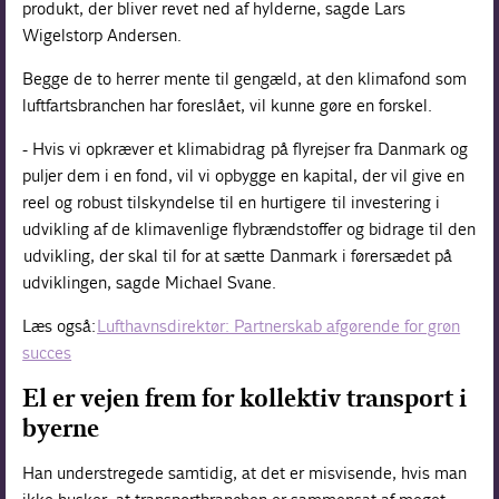
produkt, der bliver revet ned af hylderne, sagde Lars
Wigelstorp Andersen.
Begge de to herrer mente til gengæld, at den klimafond som
luftfartsbranchen har foreslået, vil kunne gøre en forskel.
- Hvis vi opkræver et klimabidrag på flyrejser fra Danmark og
puljer dem i en fond, vil vi opbygge en kapital, der vil give en
reel og robust tilskyndelse til en hurtigere til investering i
udvikling af de klimavenlige flybrændstoffer og bidrage til den
udvikling, der skal til for at sætte Danmark i førersædet på
udviklingen, sagde Michael Svane.
Læs også:
Lufthavnsdirektør: Partnerskab afgørende for grøn
succes
El er vejen frem for kollektiv transport i
byerne
Han understregede samtidig, at det er misvisende, hvis man