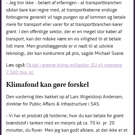
- Jeg tror ikke - belært af erfaringen - at transportbranchen
sådan bare kan regne med, at transportkøberne endsige
forbrugerne generelt vil tage pungen op af lommen og betale
mere for transport eller varer for at transportbranchen kører
grønt. I den offentlige sektor, der er en meget stor køber af
transport, kan der måske være en vis villighed til at betale
lidt mere. Men grundlæggende er vi nødt til at udvikle
teknologi, der kan konkurrere på pris, sagde Michael Svane.
Læs også:
Få del i grønne klima-milliarder: EU vil investere
7.500 mia. kr.
Klimafond kan gøre forskel
Den vurdering blev bakket op af Lars Wigelstorp Andersen,
direktør for Public Affairs & Infrastructure i SAS.
- Vi har et produkt på hylderne, hvor du kan betale for grønt
brændstof i tanken med en merpris på ca. 70 kr. pr. 20
minutter, du flyver. Men jeg kan godt afsløre, at det ikke er et