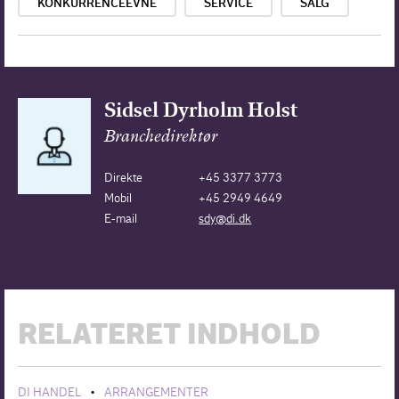
KONKURRENCEEVNE
SERVICE
SALG
Sidsel Dyrholm Holst
Branchedirektør
Direkte
+45 3377 3773
Mobil
+45 2949 4649
E-mail
sdy@di.dk
RELATERET INDHOLD
DI HANDEL
ARRANGEMENTER
•