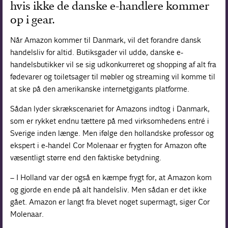
hvis ikke de danske e-handlere kommer
op i gear.
Når
Amazon
kommer til Danmark, vil det forandre dansk
handelsliv for altid. Butiksgader vil uddø, danske e-
handelsbutikker vil se sig udkonkurreret og shopping af alt fra
fødevarer og toiletsager til møbler og streaming vil komme til
at ske på den amerikanske internetgigants platforme.
Sådan lyder skrækscenariet for Amazons indtog i Danmark,
som er rykket endnu tættere på med virksomhedens entré i
Sverige inden længe. Men ifølge den hollandske professor og
ekspert i e-handel Cor Molenaar er frygten for Amazon ofte
væsentligt større end den faktiske betydning.
– I Holland var der også en kæmpe frygt for, at Amazon kom
og gjorde en ende på alt handelsliv. Men sådan er det ikke
gået. Amazon er langt fra blevet noget supermagt, siger Cor
Molenaar.