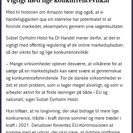
Vigtigt med lige konkurrencevilkår
Med til historien om Amazon hører dog også, at e-
handelsgiganten qua sin størrelse har potentialet til at
forvride markedet, eksempelvis gennem sine søgeresultater.
Sidsel Dyrholm Holst fra DI Handel mener derfor, at det er
vigtigt med offentlig regulering af de online markedspladser,
så der sikres fair og lige konkurrencevilkår.
– Mange virksomheder oplever desværre, at vilkårene for at
sælge på en markedsplads kan være svære at gennemskue
og konkurrenceforvridende. For de danske virksomheder er
det et stort problem, som vi tager meget alvorligt, og som vi
arbejder aktivt for at finde løsninger på både i EU og
nationalt, siger Sidsel Dyrholm Holst.
Hun tilføjer, at ny lovgivning, der skal bidrage til mere lige
konkurrence, trådte i kraft denne sommer og mere træder i
kraft i 2021. Derudover forventes EU-Kommissionen at
komme med et udspil, der skal sikre, at digitale platforme