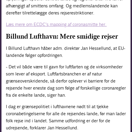
afhængigt af smittens omfang. Og medlemslandende kan
derefter tilrettelægge deres rejserestriktioner.
Læs mere om ECDC’s mapping af coronasmitte her.
Billund Lufthavn: Mere smidige rejser
I Billund Lufthavn håber adm. direktør Jan Hessellund, at EU-
landende følger opfordringen.
- Det vil både være til gavn for luftfarten og de virksomheder
som lever af eksport. Luftfartsbranchen er af natur
grænseoverskridende, så derfor oplever vi barriere for de
rejsende hver eneste dag som følge af forskellige coronaregler
fra de enkelte lande, siger han.
I dag er grænsepolitiet i lufthavnene nødt til at tjekke
coronabetingelserne for alle de rejsendes lande, før man lader
folk rejse ind i landet. Samme udfordring er der for de
udrejsende, forklarer Jan Hessellund.