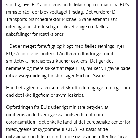
smidig, hvis EU’s medlemslande følger opfordringen fra EU’s
ministerråd, der blev vedtaget tirsdag. Det vurderer DI
Transports branchedirektør Michael Svane efter at EU’s
udenrigsministre tirsdag er blevet enige om fælles
anbefalinger for restriktioner.
- Det er meget fornuftigt og klogt med fælles retningslinjer
EU, så medlemslandene håndterer udfordringer med
smittetryk, indrejserestriktioner osv. ens. Det gør det
nemmere og mere sikkert at rejse i EU, hvilket vil gavne både
erhvervsrejsende og turister, siger Michael Svane.
Han betragter aftalen som et skridt i den rigtige retning – om
end det ikke ligefrem er syvmileskridt.
Opfordringen fra EU’s udenrigsministre betyder, at
medlemslande hver uge skal indsende data om
coronasmitten i det enkelte land til det europæiske center for
forebyggelse af sygdomme (ECDC). På basis af de
oplysninger opdeler centret lande og regioner efter fire farver