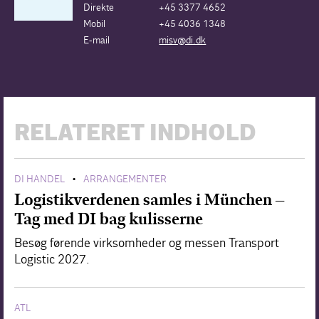
Direkte
+45 3377 4652
Mobil
+45 4036 1348
E-mail
misv@di.dk
RELATERET INDHOLD
DI HANDEL
ARRANGEMENTER
•
Logistikverdenen samles i München –
Tag med DI bag kulisserne
Besøg førende virksomheder og messen Transport
Logistic 2027.
ATL