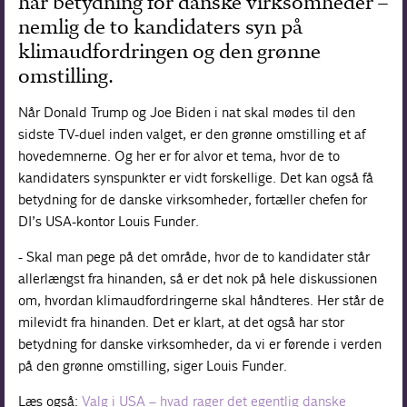
har betydning for danske virksomheder –
nemlig de to kandidaters syn på
klimaudfordringen og den grønne
omstilling.
Når Donald Trump og Joe Biden i nat skal mødes til den
sidste TV-duel inden valget, er den grønne omstilling et af
hovedemnerne. Og her er for alvor et tema, hvor de to
kandidaters synspunkter er vidt forskellige. Det kan også få
betydning for de danske virksomheder, fortæller chefen for
DI’s USA-kontor Louis Funder.
- Skal man pege på det område, hvor de to kandidater står
allerlængst fra hinanden, så er det nok på hele diskussionen
om, hvordan klimaudfordringerne skal håndteres. Her står de
milevidt fra hinanden. Det er klart, at det også har stor
betydning for danske virksomheder, da vi er førende i verden
på den grønne omstilling, siger Louis Funder.
Læs også:
Valg i USA – hvad rager det egentlig danske