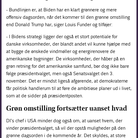
- Bundlinjen er, at Biden har en klart grønnere og mere
offensiv dagsorden, når det kommer til den grønne omstilling
end Donald Trump har, siger Louis Funder og tilføjer:
- I Bidens strategi ligger der også et stort potentiale for
danske virksomheder, der blandt andet vil kunne hjælpe med
at bygge de ønskede vindmøller og energirenovere de
amerikanske bygninger. De virksomheder, der håber på en
grøn retning for det amerikanske samfund, bør dog ikke bare
følge præsidentvalget, men også Senatsvalget den 3.
november. Det er mindst ligeså afgørende, at demokraterne
får politisk handlerum til at føre de ambitiøse planer ud i livet,
som at de sidder på præsidentposten.
Grøn omstilling fortsætter uanset hvad
DI’s chef i USA minder dog også om, at uanset hvem, der
vinder præsidentvalget, så vil der opstå muligheder på den
grønne dagsorden i de kommende år. Det skyldes, at store