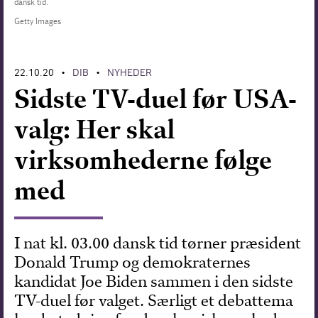
dansk tid.
Getty Images
Forskning
22.10.20
DIB
NYHEDER
•
•
Sidste TV-duel før USA-
valg: Her skal
virksomhederne følge
med
I nat kl. 03.00 dansk tid tørner præsident
Donald Trump og demokraternes
kandidat Joe Biden sammen i den sidste
TV-duel før valget. Særligt et debattema