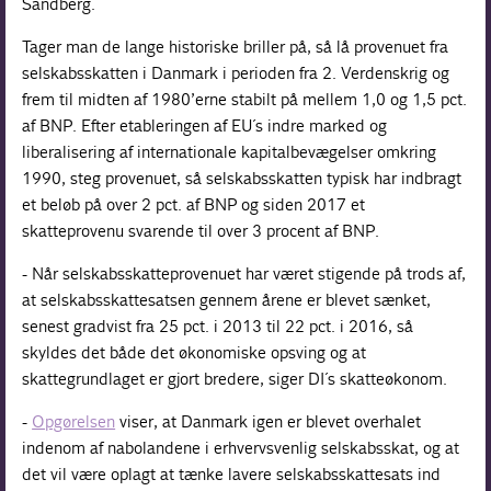
Sandberg.
Tager man de lange historiske briller på, så lå provenuet fra
selskabsskatten i Danmark i perioden fra 2. Verdenskrig og
frem til midten af 1980’erne stabilt på mellem 1,0 og 1,5 pct.
af BNP. Efter etableringen af EU´s indre marked og
liberalisering af internationale kapitalbevægelser omkring
1990, steg provenuet, så selskabsskatten typisk har indbragt
et beløb på over 2 pct. af BNP og siden 2017 et
skatteprovenu svarende til over 3 procent af BNP.
- Når selskabsskatteprovenuet har været stigende på trods af,
at selskabsskattesatsen gennem årene er blevet sænket,
senest gradvist fra 25 pct. i 2013 til 22 pct. i 2016, så
skyldes det både det økonomiske opsving og at
skattegrundlaget er gjort bredere, siger DI´s skatteøkonom.
-
Opgørelsen
viser, at Danmark igen er blevet overhalet
indenom af nabolandene i erhvervsvenlig selskabsskat, og at
det vil være oplagt at tænke lavere selskabsskattesats ind