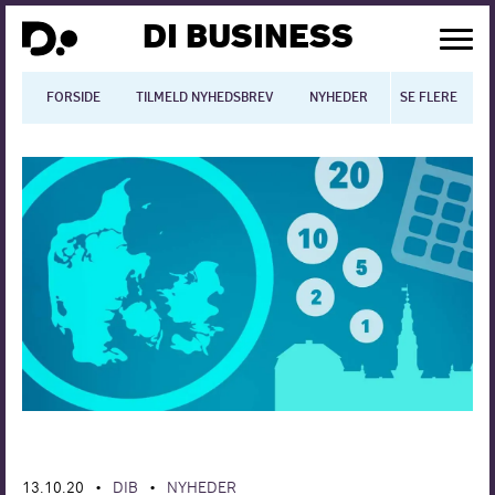
DI BUSINESS
FORSIDE
TILMELD NYHEDSBREV
NYHEDER
SE FLERE
BLOGS
N
Dansk økonomi
Digitalisering
International økonomi
Arbejdsmiljø
Arbejdsmarkedet
Uddannelse
Europapolitik
13.10.20
DIB
NYHEDER
•
•