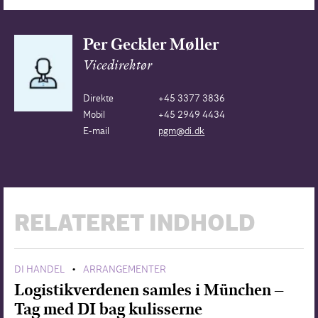
Per Geckler Møller
Vicedirektør
Direkte
+45 3377 3836
Mobil
+45 2949 4434
E-mail
pgm@di.dk
RELATERET INDHOLD
DI HANDEL
ARRANGEMENTER
•
Logistikverdenen samles i München –
Tag med DI bag kulisserne