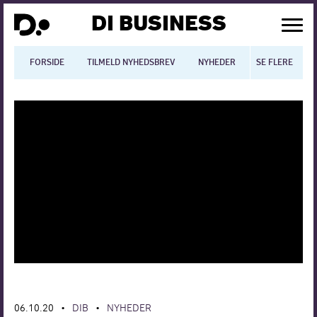
DI BUSINESS
FORSIDE
TILMELD NYHEDSBREV
NYHEDER
SE FLERE
BLOGS
N
Dansk økonomi
Digitalisering
International økonomi
Arbejdsmiljø
Arbejdsmarkedet
Uddannelse
06.10.20
DIB
NYHEDER
Europapolitik
•
•