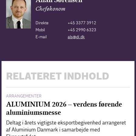
Cheføkonom
Direkte
+45 3377 3912
Mobil
+45 2990 6323
E-mail
als@di.dk
RELATERET INDHOLD
ARRANGEMENTER
ALUMINIUM 2026 – verdens førende
aluminiumsmesse
Deltag i årets vigtigste eksportbegivenhed arrangeret
af Aluminium Danmark i samarbejde med