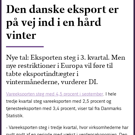
Den danske eksport er
Forskning
på vej ind i en hård
vinter
Nye tal: Eksporten steg i 3. kvartal. Men
nye restriktioner i Europa vil føre til
tabte eksportindtægter i
vintermånederne, vurderer DI.
Vareeksporten steg med 4,5 procent i september
. I hele
tredje kvartal steg vareeksporten med 2,5 procent og
tjenesteeksporten med 3,4 procent, viser tal fra Danmarks
Statistik.
- Vareeksporten steg i tredje kvartal, hvor virksomhederne har
nydt godt af en periode med vækst i verdensøkonomien. Den