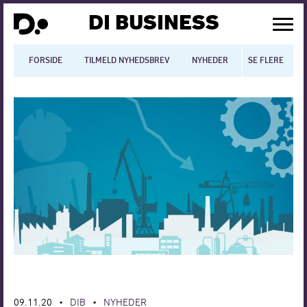
DI BUSINESS
FORSIDE
TILMELD NYHEDSBREV
NYHEDER
SE FLERE
BLOGS
N
Dansk økonomi
Digitalisering
International økonomi
Arbejdsmiljø
Arbejdsmarkedet
Uddannelse
Europapolitik
09.11.20
DIB
NYHEDER
•
•